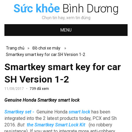
Sức khỏe
Bình Dương
Chọn tin hay, xem tin đúng
MENU
Trang chủ
»
Đồ chơi xe máy
»
Smartkey smart key for car SH Version 1-2
Smartkey smart key for car
SH Version 1-2
11/08/2017
739 đã xem
Genuine Honda Smartkey smart lock
Smartkey set -
Genuine Honda
smart lock
has been
integrated into the 2 latest products today, PCX and Sh
2016
.
But
the Smartkey Smart Lock Kit
(no robbery
resistance).
If you want to integrate more anti-robbery