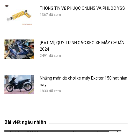
THÔNG TIN VỀ PHUỘC ONLINS VÀ PHUỘC YSS
1367 đã xem
[BẬT MÍ] QUY TRÌNH CÁC KEO XE MÁY CHUẨN
2024
2491 đã xem
Những món đồ chơi xe máy Exciter 150 hot hiện
nay
1833 đã xem
SH Mode 2020 large mask cover with carbon
paint
Bài viết ngẫu nhiên
775 đã xem