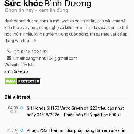
dakhoabinhduong.com là một web/blog cá nhân, chủ yếu chia sẻ
kiến thức về y học, công nghệ và kiến thức... Tại đây, các bạn có thể
học thêm nhiều kinh nghiệm trong cuộc sống, nhiều mẹo vặt để áp
dụng vào thực tế.
QC: 0915 10 31 32
Email: dangtrinh0104@gmail.com
Website liên kết:
sh125i vetro
Bài viết mới
04/08
Giá Honda SH150 Vetro Green chỉ 220 triệu cập nhật
03:31
ngày 04/08/2026 – Phiên bản SH Ý giới hạn 500 xe
21/07
Phuộc YSS Thái Lan: Giải pháp nâng tầm êm ái và ổn
11:05