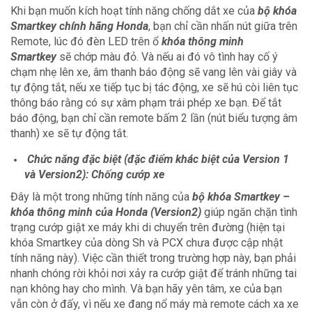
Khi bạn muốn kích hoạt tính năng chống dắt xe của
bộ khóa
Smartkey chính hãng Honda
, bạn chỉ cần nhấn nút giữa trên
Remote, lúc đó đèn LED trên ổ
k
hóa thông minh
Smartkey
sẽ chớp màu đỏ. Và nếu ai đó vô tình hay cố ý
chạm nhẹ lên xe, âm thanh báo động sẽ vang lên vài giây và
tự động tắt, nếu xe tiếp tục bị tác động, xe sẽ hú còi liên tục
thông báo rằng có sự xâm phạm trái phép xe bạn. Để tắt
báo động, bạn chỉ cần remote bấm 2 lần (nút biểu tượng âm
thanh) xe sẽ tự động tắt.
Chức năng đặc biệt (đặc điểm khác biệt của Version 1
và Version2): Chống cướp xe
Đây là một trong những tính năng của
bộ khóa Smartkey –
khóa thông minh của Honda (Version2)
giúp ngăn chặn tình
trạng cướp giật xe máy khi di chuyển trên đường (hiện tại
khóa Smartkey của dòng Sh và PCX chưa được cập nhật
tính năng này). Việc cần thiết trong trường hợp này, bạn phải
nhanh chóng rời khỏi nơi xảy ra cướp giật để tránh những tai
nạn không hay cho mình. Và bạn hãy yên tâm, xe của bạn
vẫn còn ở đấy, vì nếu xe đang nổ máy mà remote cách xa xe