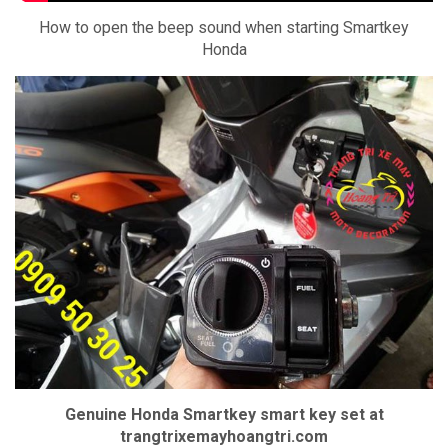
How to open the beep sound when starting Smartkey
Honda
Genuine Honda Smartkey smart key set at
trangtrixemayhoangtri.com