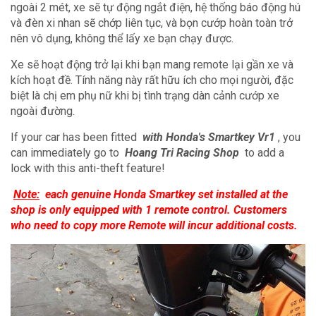
ngoài 2 mét, xe sẽ tự động ngắt điện, hệ thống báo động hú
và đèn xi nhan sẽ chớp liên tục, và bọn cướp hoàn toàn trở
nên vô dụng, không thể lấy xe bạn chạy được.
Xe sẽ hoạt động trở lại khi bạn mang remote lại gần xe và
kích hoạt đề. Tính năng này rất hữu ích cho mọi người, đặc
biệt là chị em phụ nữ khi bị tình trạng dàn cảnh cướp xe
ngoài đường.
If your car has been fitted
with Honda's Smartkey Vr1
, you
can immediately go to
Hoang Tri Racing Shop
to add a
lock with this anti-theft feature!
Note:
each genuine Honda Smartkey set installed at the
shop is only equipped with 1 remote control.
Customers
who need to copy more Remote will incur additional costs.