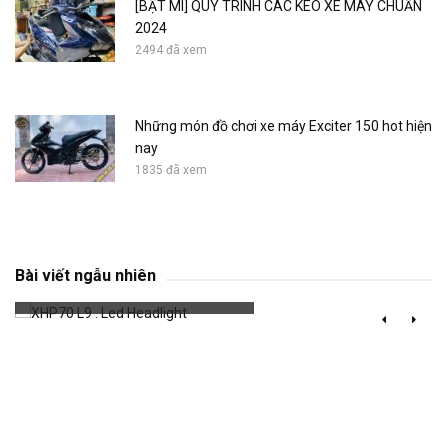
[BẬT MÍ] QUY TRÌNH CÁC KEO XE MÁY CHUẨN
2024
2494 đã xem
Những món đồ chơi xe máy Exciter 150 hot hiện
nay
1835 đã xem
XHP70 L9 . Led Headlight
Bài viết ngẫu nhiên
726 đã xem