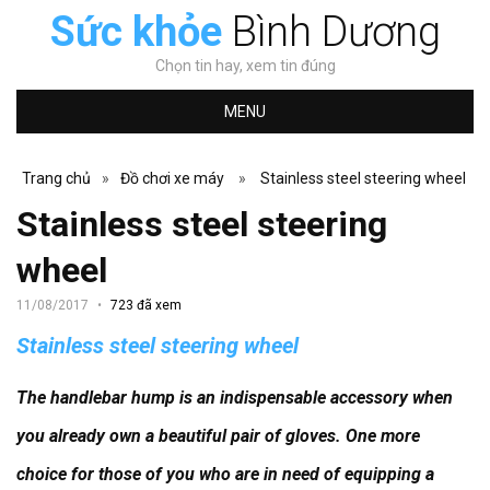
Sức khỏe
Bình Dương
Chọn tin hay, xem tin đúng
MENU
Trang chủ
»
Đồ chơi xe máy
»
Stainless steel steering wheel
Stainless steel steering
wheel
11/08/2017
723 đã xem
Stainless steel steering wheel
The handlebar hump is an indispensable accessory when
you already own a beautiful pair of gloves.
One more
choice for those of you who are in need of equipping a