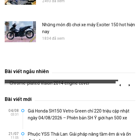
2493 đã xem
Những món đồ chơi xe máy Exciter 150 hot hiện
nay
1834 đã xem
Chrome-plated Vision 2014 engine cover
Bài viết ngẫu nhiên
680 đã xem
Bài viết mới
04/08
Giá Honda SH150 Vetro Green chỉ 220 triệu cập nhật
03:31
ngày 04/08/2026 – Phiên bản SH Ý giới hạn 500 xe
21/07
Phuộc YSS Thái Lan: Giải pháp nâng tầm êm ái và ổn
11:05