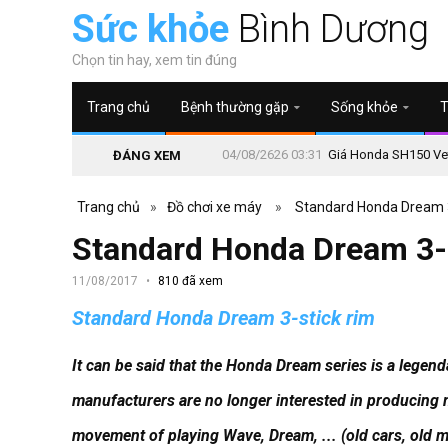
Sức khỏe
Bình Dương
Chọn tin hay, xem tin đúng
Trang chủ
Bệnh thường gặp
Sống khỏe
T
04/08/2626 03:31
Giá Honda SH150 Vetr
ĐÁNG XEM
Trang chủ
»
Đồ chơi xe máy
»
Standard Honda Dream 3
Standard Honda Dream 3-
11/08/2017
810 đã xem
Standard Honda Dream 3-stick rim
It can be said that the Honda Dream series is a legen
manufacturers are no longer interested in producing 
movement of playing Wave, Dream, ... (old cars, old