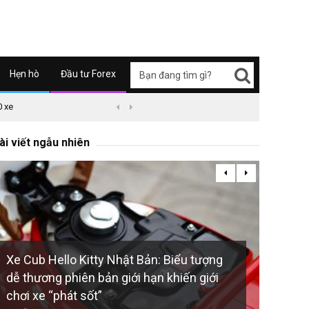
Hẹn hò
Đầu tư Forex
0 xe
09/04/2626 03:51
Honda Super Cub C125 ABS


Adelin
ài viết ngẫu nhiên
805 đã 
Xe Cub Hello Kitty Nhật Bản: Biểu tượng
dễ thương phiên bản giới hạn khiến giới
chơi xe “phát sốt”