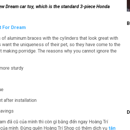
new Dream car toy, which is the standard 3-piece Honda
B
t For Dream
s of aluminum braces with the cylinders that look great with
want the uniqueness of their pet, so they have come to the
t making porridge.
The reasons why you cannot ignore the
 more sturdy
ue
 after installation
savings
D
am đã cũ của mình thì còn gì bằng đến ngay Hoàng Trí
của mình. Đừng quên Hoàng Trí Shop có thêm dịch vụ
tân