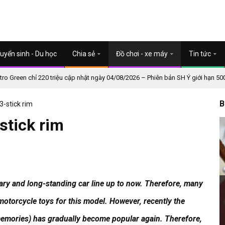
uyển sinh - Du học
Chia sẻ
Đồ chơi - xe máy
Tin tức
o Green chỉ 220 triệu cập nhật ngày 04/08/2026 – Phiên bản SH Ý giới hạn 50
B
-stick rim
stick rim
dary and long-standing car line up to now.
Therefore, many
motorcycle toys for this model.
However, recently the
 memories) has gradually become popular again.
Therefore,