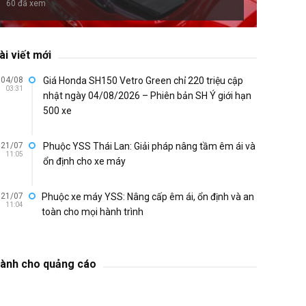
60 đã xem
ài viết mới
04/08
Giá Honda SH150 Vetro Green chỉ 220 triệu cập
03:31
nhật ngày 04/08/2026 – Phiên bản SH Ý giới hạn
500 xe
21/07
Phuộc YSS Thái Lan: Giải pháp nâng tầm êm ái và
11:05
ổn định cho xe máy
21/07
Phuộc xe máy YSS: Nâng cấp êm ái, ổn định và an
11:04
toàn cho mọi hành trình
ành cho quảng cáo