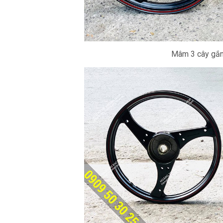
Mâm 3 cây gắ