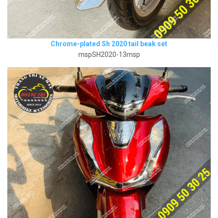
Chrome-plated Sh 2020 tail beak set
mspSH2020-13msp