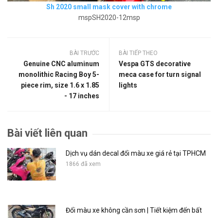
Sh 2020 small mask cover with chrome
mspSH2020-12msp
BÀI TRƯỚC
BÀI TIẾP THEO
Genuine CNC aluminum
Vespa GTS decorative
monolithic Racing Boy 5-
meca case for turn signal
piece rim, size 1.6 x 1.85
lights
- 17 inches
Bài viết liên quan
Dịch vụ dán decal đổi màu xe giá rẻ tại TPHCM
1866 đã xem
Đổi màu xe không cần sơn | Tiết kiệm đến bất