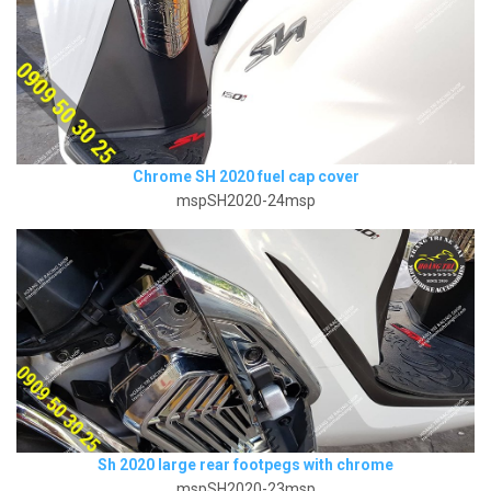
Chrome SH 2020 fuel cap cover
mspSH2020-24msp
Sh 2020 large rear footpegs with chrome
mspSH2020-23msp