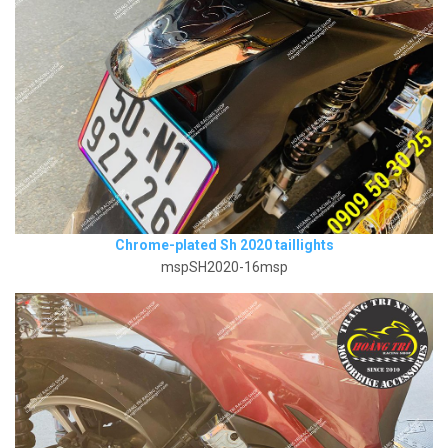
Chrome-plated Sh 2020 taillights
mspSH2020-16msp