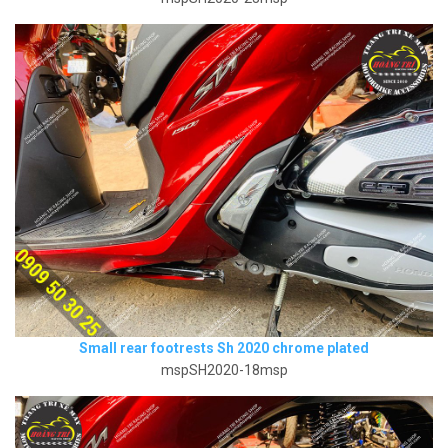
Small rear footrests Sh 2020 chrome plated
mspSH2020-18msp