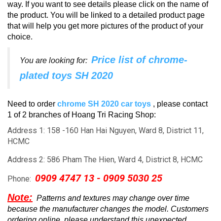
way.
If you want to see details please click on the name of
the product.
You will be linked to a detailed product page
that will help you get more pictures of the product of your
choice.
Price list of chrome-
You are looking for:
plated toys SH 2020
Need to order
chrome SH 2020 car toys
, please contact
1 of 2 branches of Hoang Tri Racing Shop:
Address 1: 158 -160 Han Hai Nguyen, Ward 8, District 11,
HCMC
Address 2: 586 Pham The Hien, Ward 4, District 8, HCMC
0909 4747 13 - 0909 5030 25
Phone:
Note:
Patterns and textures may change over time
because the manufacturer changes the model.
Customers
ordering online, please understand this unexpected