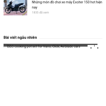
Những món đồ chơi xe máy Exciter 150 hot hiện
nay
1835 đã xem
BBS cooking pot set for Vario, Click, Airblade
cars
Bài viết ngẫu nhiên
792 đã xem