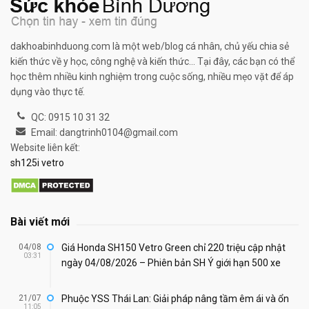
dakhoabinhduong.com là một web/blog cá nhân, chủ yếu chia sẻ
kiến thức về y học, công nghệ và kiến thức... Tại đây, các bạn có thể
học thêm nhiều kinh nghiệm trong cuộc sống, nhiều mẹo vặt để áp
dụng vào thực tế.
QC: 0915 10 31 32
Email: dangtrinh0104@gmail.com
Website liên kết:
sh125i vetro
Bài viết mới
04/08
Giá Honda SH150 Vetro Green chỉ 220 triệu cập nhật
03:31
ngày 04/08/2026 – Phiên bản SH Ý giới hạn 500 xe
21/07
Phuộc YSS Thái Lan: Giải pháp nâng tầm êm ái và ổn
11:05