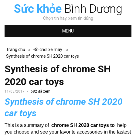
Sức khỏe
Bình Dương
Chọn tin hay, xem tin đúng
MENU
Trang chủ
»
Đồ chơi xe máy
»
Synthesis of chrome SH 2020 car toys
Synthesis of chrome SH
2020 car toys
11/08/2017
682 đã xem
Synthesis of chrome SH 2020
car toys
This is a summary of
chrome SH 2020 car toys to
help
you choose and see your favorite accessories in the fastest