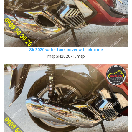
Sh 2020 water tank cover with chrome
mspSH2020-15msp