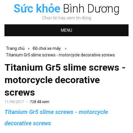
Sức khỏe
Bình Dương
Chọn tin hay, xem tin đúng
MENU
Trang chủ
»
Đồ chơi xe máy
»
Titanium Gr5 slime screws - motorcycle decorative screws
Titanium Gr5 slime screws -
motorcycle decorative
screws
11/08/2017
728 đã xem
Titanium Gr5 slime screws - motorcycle
decorative screws