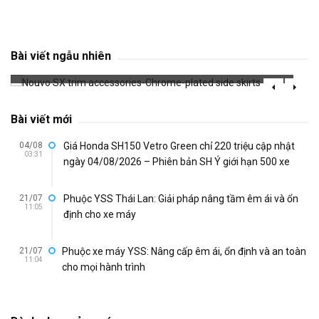
Nouvo SX trim accessories-Chrome-plated
side skirts
Bài viết ngẫu nhiên
729 đã xem
Bài viết mới
04/08
Giá Honda SH150 Vetro Green chỉ 220 triệu cập nhật
03:31
ngày 04/08/2026 – Phiên bản SH Ý giới hạn 500 xe
21/07
Phuộc YSS Thái Lan: Giải pháp nâng tầm êm ái và ổn
11:05
định cho xe máy
21/07
Phuộc xe máy YSS: Nâng cấp êm ái, ổn định và an toàn
11:04
cho mọi hành trình