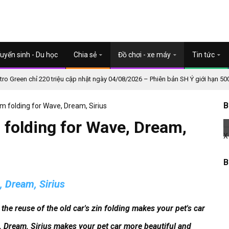
uyển sinh - Du học
Chia sẻ
Đồ chơi - xe máy
Tin tức
o Green chỉ 220 triệu cập nhật ngày 04/08/2026 – Phiên bản SH Ý giới hạn 50
B
folding for Wave, Dream, Sirius
olding for Wave, Dream,
B
 Dream, Sirius
the reuse of the old car's zin folding makes your pet's car
Dream, Sirius makes your pet car more beautiful and