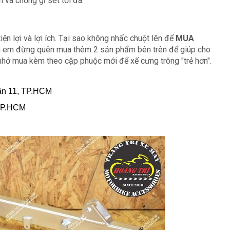
và chống gỉ sét tối đa.
iện lợi và lợi ích. Tại sao không nhấc chuột lên để
MUA
nh em đừng quên mua thêm 2 sản phẩm bên trên để giúp cho
hớ mua kèm theo cặp phuộc mới để xế cưng trông "trẻ hơn".
ận 11, TP.HCM
 TP.HCM