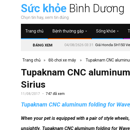
Sức khỏe
Bình Dương
Chọn tin hay, xem tin đúng
Trang chủ
Bệnh thường gặp
Sống khỏe
T
04/08/2626 03:31
Giá Honda SH150 Vetr
ĐÁNG XEM
Trang chủ
»
Đồ chơi xe máy
»
Tupaknam CNC aluminum 
Tupaknam CNC aluminum f
Sirius
11/08/2017
747 đã xem
Tupaknam CNC aluminum folding for Wave,
When your pet is equipped with a pair of style wheels, 
unsightly.
Tupaknam CNC aluminum folding for Wave, 