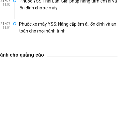
21/07
Phuộc YSS Thái Lan: Giải pháp nâng tầm êm ái và
11:05
ổn định cho xe máy
21/07
Phuộc xe máy YSS: Nâng cấp êm ái, ổn định và an
11:04
toàn cho mọi hành trình
ành cho quảng cáo