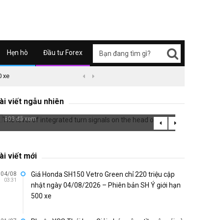
Hẹn hò
Đầu tư Forex
0 xe
09/04/2626 03:51
Honda Super Cub C125 ABS


Decora
The level of integrated turn signals on
mask
ài viết ngẫu nhiên
the head of Winner X
665 đã 
803 đã xem
ài viết mới
04/08
Giá Honda SH150 Vetro Green chỉ 220 triệu cập
03:31
nhật ngày 04/08/2026 – Phiên bản SH Ý giới hạn
500 xe