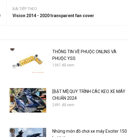
C
BÀI TIẾP THEO
0
Vision 2014 - 2020 transparent fan cover
i
THÔNG TIN VỀ PHUỘC ONLINS VÀ
PHUỘC YSS
1367 đã xem
[BẬT MÍ] QUY TRÌNH CÁC KEO XE MÁY
CHUẨN 2024
2491 đã xem
Những món đồ chơi xe máy Exciter 150