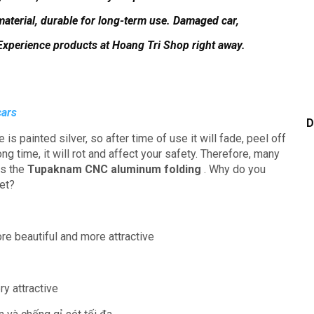
aterial, durable for long-term use.
Damaged car,
Experience products at Hoang Tri Shop right away.
cars
D
e is painted silver, so after time of use it will fade, peel off
long time, it will rot and affect your safety.
Therefore, many
is the
Tupaknam CNC aluminum folding
.
Why do you
et?
ore beautiful and more attractive
ry attractive