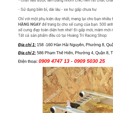
- Chất liệu được làm bằng nhôm CNC nên rất chắc chắn 
- Sử dụng bền bỉ, dài lâu - xe hư gấp chưa hư
Chỉ với một phụ kiện duy nhất, mang lại cho bạn nhiều t
HÀNG NGAY
để trang bị cho xế cưng của bạn. 500 a
xế cưng đẹp toàn diện hơn nhé! Đi gấp mới, mâm mới n
Tất cả sản phẩm đều có tại Hoàng Trí Racing Shop:
Địa chỉ 1:
158 -160 Hàn Hải Nguyên, Phường 8, Qu
Địa chỉ 2:
586 Phạm Thế Hiển, Phường 4, Quận 8,
0909 4747 13 - 0909 5030 25
Điện thoại: