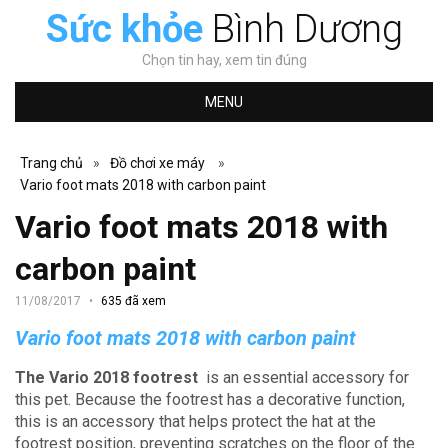
Sức khỏe
Bình Dương
Chọn tin hay, xem tin đúng
MENU
Trang chủ
»
Đồ chơi xe máy
»
Vario foot mats 2018 with carbon paint
Vario foot mats 2018 with
carbon paint
11/08/2017
635 đã xem
Vario foot mats 2018 with carbon paint
The Vario 2018 footrest
is an essential accessory for
this pet.
Because the footrest has a decorative function,
this is an accessory that helps protect the hat at the
footrest position, preventing scratches on the floor of the