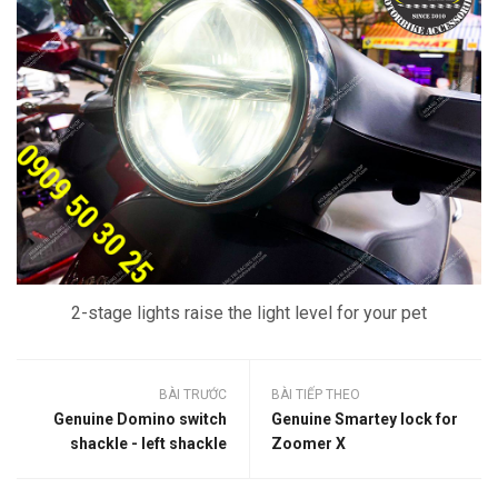
2-stage lights raise the light level for your pet
BÀI TRƯỚC
BÀI TIẾP THEO
Genuine Domino switch
Genuine Smartey lock for
shackle - left shackle
Zoomer X