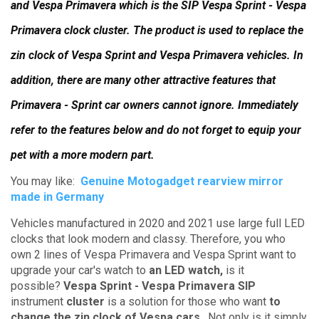
and Vespa Primavera which is the SIP Vespa Sprint - Vespa
Primavera clock cluster.
The product is used to replace the
zin clock of Vespa Sprint and Vespa Primavera vehicles.
In
addition, there are many other attractive features that
Primavera - Sprint car owners cannot ignore.
Immediately
refer to the features below and do not forget to equip your
pet with a more modern part.
You may like:
Genuine Motogadget rearview mirror
made in Germany
Vehicles manufactured in 2020 and 2021 use large full LED
clocks that look modern and classy.
Therefore, you who
own 2 lines of Vespa Primavera and Vespa Sprint want to
upgrade your car's watch to
an LED watch,
is it
possible?
Vespa Sprint - Vespa Primavera SIP
instrument
cluster
is a solution for those who want
to
change the zin clock of Vespa cars
.
Not only is it simply