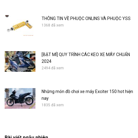
THÔNG TIN VỀ PHUỘC ONLINS VÀ PHUỘC YSS
1368 đã xem
[BẬT MÍ] QUY TRÌNH CÁC KEO XE MÁY CHUẨN
2024
2494 đã xem
Những món đồ chơi xe máy Exciter 150 hot hiện
nay
1835 đã xem
Cover Vario water tank - Click Thai 2018
Bài viết ngẫu nhiên