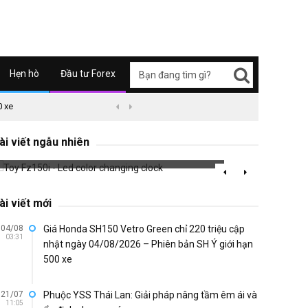
Hẹn hò
Đầu tư Forex
0 xe
09/04/2626 03:51
Honda Super Cub C125 ABS


Small 
Toy Fz150i - Led color changing clock
decora
ài viết ngẫu nhiên
657 đã xem
643 đã 
ài viết mới
04/08
Giá Honda SH150 Vetro Green chỉ 220 triệu cập
03:31
nhật ngày 04/08/2026 – Phiên bản SH Ý giới hạn
500 xe
21/07
Phuộc YSS Thái Lan: Giải pháp nâng tầm êm ái và
11:05