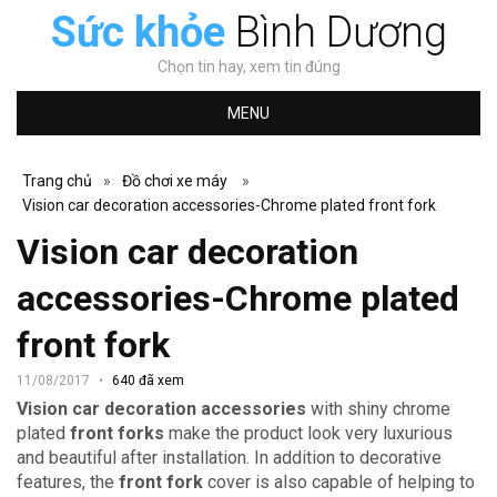
Sức khỏe
Bình Dương
Chọn tin hay, xem tin đúng
MENU
Trang chủ
»
Đồ chơi xe máy
»
Vision car decoration accessories-Chrome plated front fork
Vision car decoration
accessories-Chrome plated
front fork
11/08/2017
640 đã xem
Vision car decoration accessories
with
shiny chrome
plated
front forks
make the product look very luxurious
and beautiful after installation.
In addition to decorative
features, the
front fork
cover is
also capable of helping to