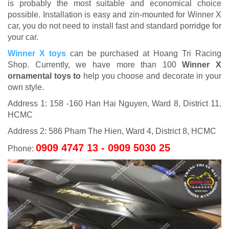
is probably the most suitable and economical choice
possible.
Installation is easy and zin-mounted for Winner X
car, you do not need to install fast and standard porridge for
your car.
Winner X toys
can be purchased
at Hoang Tri Racing
Shop.
Currently, we have more than 100
Winner X
ornamental toys to
help you choose and decorate in your
own style.
Address 1: 158 -160 Han Hai Nguyen, Ward 8, District 11,
HCMC
Address 2: 586 Pham The Hien, Ward 4, District 8, HCMC
0909 4747 13 - 0909 5030 25
Phone: