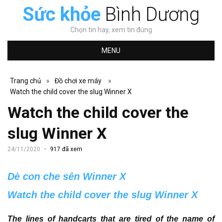
Sức khỏe
Bình Dương
Chọn tin hay, xem tin đúng
MENU
Trang chủ
»
Đồ chơi xe máy
»
Watch the child cover the slug Winner X
Watch the child cover the
slug Winner X
24/11/2020
917 đã xem
Dè con che sên Winner X
Watch the child cover the slug Winner X
The lines of handcarts that are tired of the name of