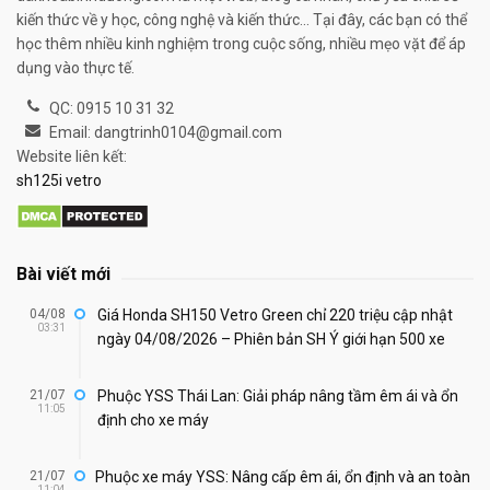
kiến thức về y học, công nghệ và kiến thức... Tại đây, các bạn có thể
học thêm nhiều kinh nghiệm trong cuộc sống, nhiều mẹo vặt để áp
dụng vào thực tế.
QC: 0915 10 31 32
Email: dangtrinh0104@gmail.com
Website liên kết:
sh125i vetro
Bài viết mới
04/08
Giá Honda SH150 Vetro Green chỉ 220 triệu cập nhật
03:31
ngày 04/08/2026 – Phiên bản SH Ý giới hạn 500 xe
21/07
Phuộc YSS Thái Lan: Giải pháp nâng tầm êm ái và ổn
11:05
định cho xe máy
21/07
Phuộc xe máy YSS: Nâng cấp êm ái, ổn định và an toàn
11:04