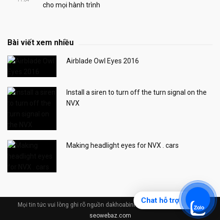
cho mọi hành trình
Bài viết xem nhiều
Airblade Owl Eyes 2016
Install a siren to turn off the turn signal on the
NVX
Making headlight eyes for NVX . cars
Chat hỗ trợ
Mọi tin tức vui lòng ghi rõ nguồn dakhoabinhduong.com © Design by
seowebaz.com