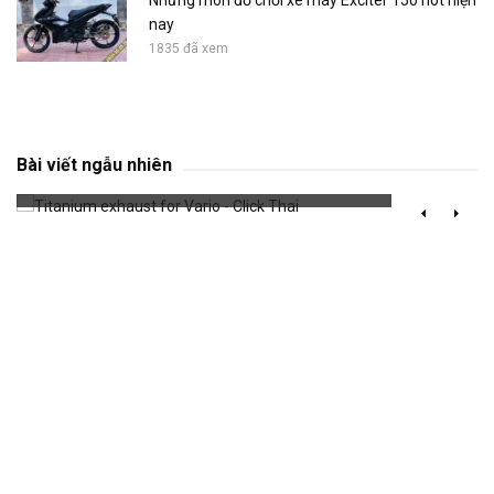
Những món đồ chơi xe máy Exciter 150 hot hiện
nay
1835 đã xem
Titanium exhaust for Vario - Click Thai
Bài viết ngẫu nhiên
693 đã xem