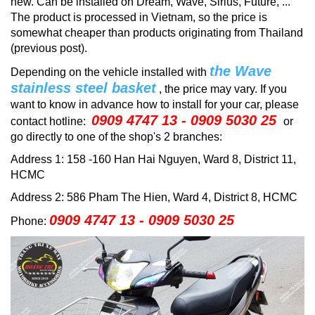
new.
Can be installed on Dream, Wave, Sirius, Future, ...
The product is processed in Vietnam, so the price is
somewhat cheaper than products originating from Thailand
(previous post).
the Wave
Depending on the vehicle installed with
stainless steel basket
, the price may vary.
If you
want to know in advance how to install for your car, please
0909 4747 13 - 0909 5030 25
contact
hotline:
or
go directly to one of the shop's 2 branches:
Address 1: 158 -160 Han Hai Nguyen, Ward 8, District 11,
HCMC
Address 2: 586 Pham The Hien, Ward 4, District 8, HCMC
0909 4747 13 - 0909 5030 25
Phone: