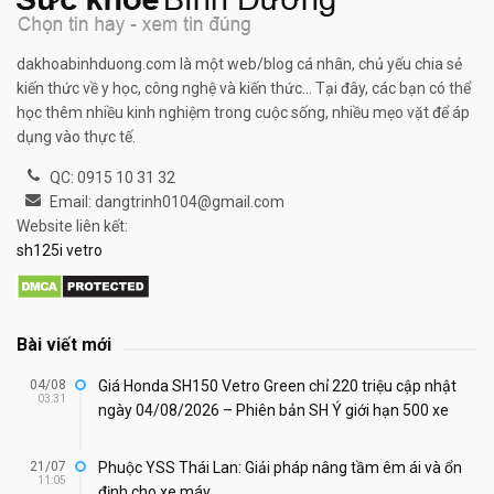
dakhoabinhduong.com là một web/blog cá nhân, chủ yếu chia sẻ
kiến thức về y học, công nghệ và kiến thức... Tại đây, các bạn có thể
học thêm nhiều kinh nghiệm trong cuộc sống, nhiều mẹo vặt để áp
dụng vào thực tế.
QC: 0915 10 31 32
Email: dangtrinh0104@gmail.com
Website liên kết:
sh125i vetro
Bài viết mới
04/08
Giá Honda SH150 Vetro Green chỉ 220 triệu cập nhật
03:31
ngày 04/08/2026 – Phiên bản SH Ý giới hạn 500 xe
21/07
Phuộc YSS Thái Lan: Giải pháp nâng tầm êm ái và ổn
11:05
định cho xe máy