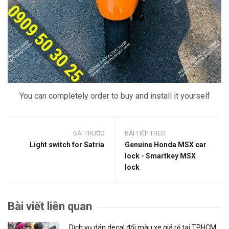
You can completely order to buy and install it yourself
BÀI TRƯỚC
BÀI TIẾP THEO
Light switch for Satria
Genuine Honda MSX car
lock - Smartkey MSX
lock
Bài viết liên quan
Dịch vụ dán decal đổi màu xe giá rẻ tại TPHCM