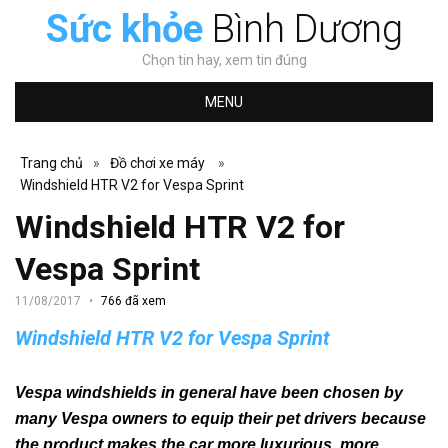
Sức khỏe
Bình Dương
Chọn tin hay, xem tin đúng
MENU
Trang chủ
»
Đồ chơi xe máy
»
Windshield HTR V2 for Vespa Sprint
Windshield HTR V2 for
Vespa Sprint
11/08/2017
766 đã xem
Windshield HTR V2 for Vespa Sprint
Vespa windshields in general have been chosen by
many Vespa owners to equip their pet drivers because
the product makes the car more luxurious, more