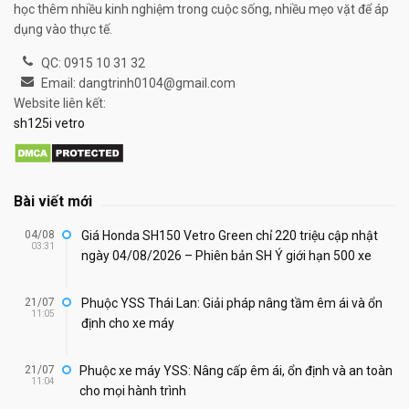
học thêm nhiều kinh nghiệm trong cuộc sống, nhiều mẹo vặt để áp
dụng vào thực tế.
QC: 0915 10 31 32
Email: dangtrinh0104@gmail.com
Website liên kết:
sh125i vetro
Bài viết mới
04/08
Giá Honda SH150 Vetro Green chỉ 220 triệu cập nhật
03:31
ngày 04/08/2026 – Phiên bản SH Ý giới hạn 500 xe
21/07
Phuộc YSS Thái Lan: Giải pháp nâng tầm êm ái và ổn
11:05
định cho xe máy
21/07
Phuộc xe máy YSS: Nâng cấp êm ái, ổn định và an toàn
11:04
cho mọi hành trình