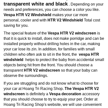
transparent white and black
.
Depending on your
needs and preferences, you can choose a color you like.
Vespa HTR V2 Windshield
makes your car more
personal, cooler and with
HTR V2 Windshield
Total cost
saving for you.
The special feature of the
Vespa HTR V2 windscreen
is
that it is quick to install, does not make porridge and can be
installed properly without drilling holes in the car, making
your car lose its zin.
In addition, for families with small
children who often ask to sit in the front, the
vespa HTR
windshield
helps to protect the baby from accidental small
objects being hit from the front.
You should choose
a
transparent
HTR V2 windscreen
so that your baby can
observe the surroundings.
If you are struggling and do not know what to choose for
your car at Hoang Tri Racing Shop.
The Vespa HTR V2
windscreen
is definitely a
Vespa decoration
accessory
that you should choose to try to equip your pet.
Order at
Hoang Tri Racing Shop's website, we will use convenient