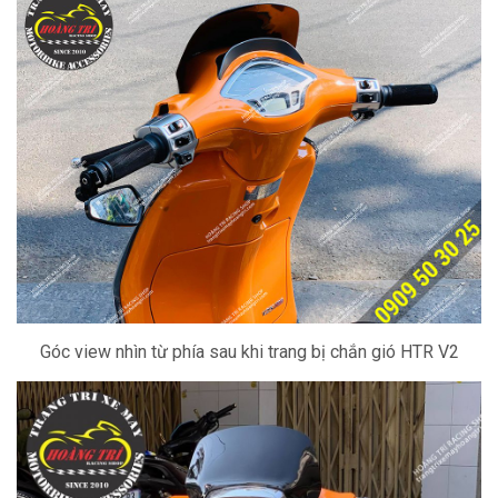
Góc view nhìn từ phía sau khi trang bị chắn gió HTR V2