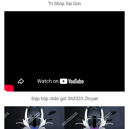
Trí Shop Sài Gòn
Đập hộp chắn gió Sh2020 Zhi.pat