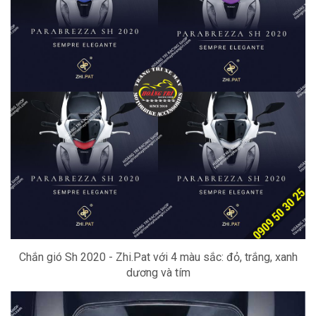
Chắn gió Sh 2020 - Zhi.Pat với 4 màu sắc: đỏ, trắng, xanh
dương và tím