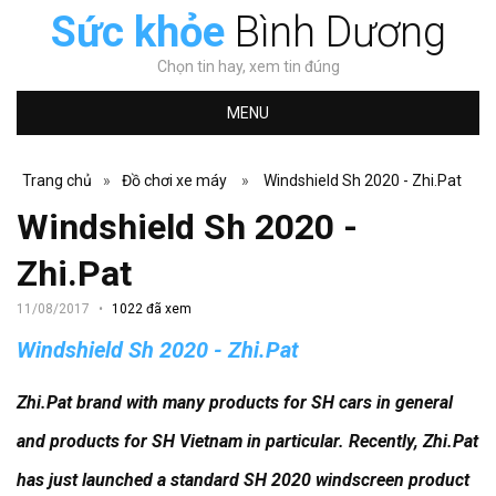
Sức khỏe
Bình Dương
Chọn tin hay, xem tin đúng
MENU
Trang chủ
»
Đồ chơi xe máy
»
Windshield Sh 2020 - Zhi.Pat
Windshield Sh 2020 -
Zhi.Pat
11/08/2017
1022 đã xem
Windshield Sh 2020 - Zhi.Pat
Zhi.Pat brand with many products for SH cars in general
and products for SH Vietnam in particular.
Recently, Zhi.Pat
has just launched a standard SH 2020 windscreen product