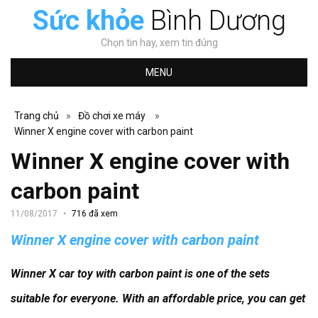
Sức khỏe
Bình Dương
Chọn tin hay, xem tin đúng
MENU
Trang chủ
»
Đồ chơi xe máy
»
Winner X engine cover with carbon paint
Winner X engine cover with
carbon paint
11/08/2017
716 đã xem
Winner X engine cover with carbon paint
Winner X car toy with carbon paint is one of the sets
suitable for everyone.
With an affordable price, you can get