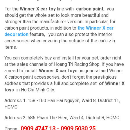
For the
Winner X car toy
line with
carbon paint,
you
should get the whole set to look more beautiful and
stronger than the manufacturer version.
In particular, for
carbon paint products, in addition to
the Winner X car
decoration
feature,
you can also protect the interior
accessories when covering the outside of the car's zin
items.
You can completely buy and install for your pet, order right
at the sales channels of Hoang Tri Racing Shop.
If you have
a need to install
Winner X car toys
in general and Winner
X carbon paint accessories, don't forget the prestigious
address that provides a full and complete set
of Winner X
toys
in Ho Chi Minh City.
Address 1: 158 -160 Han Hai Nguyen, Ward 8, District 11,
HCMC
Address 2: 586 Pham The Hien, Ward 4, District 8, HCMC
0909 4747 13 - 0909 5030 25
Phone: