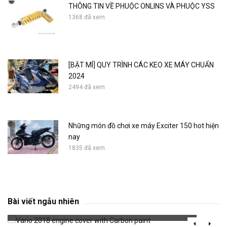
THÔNG TIN VỀ PHUỘC ONLINS VÀ PHUỘC YSS
1368 đã xem
[BẬT MÍ] QUY TRÌNH CÁC KEO XE MÁY CHUẨN
2024
2494 đã xem
Những món đồ chơi xe máy Exciter 150 hot hiện
nay
1835 đã xem
Vario 2018 engine cover with Carbon paint
Bài viết ngẫu nhiên
641 đã xem