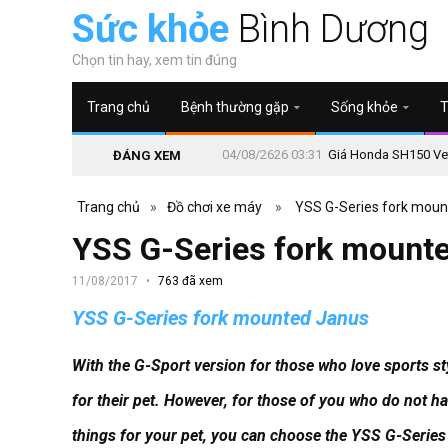
Sức khỏe
Bình Dương
Chọn tin hay, xem tin đúng
Trang chủ
Bệnh thường gặp
Sống khỏe
T
04/08/2626 03:31
Giá Honda SH150 Vetr
ĐÁNG XEM
Trang chủ
»
Đồ chơi xe máy
»
YSS G-Series fork mou
YSS G-Series fork mount
11/08/2017
763 đã xem
YSS G-Series fork mounted Janus
With the G-Sport version for those who love sports styl
for their pet.
However, for those of you who do not ha
things for your pet, you can choose the YSS G-Serie