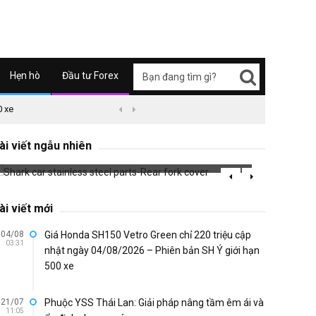
Hẹn hò
Đầu tư Forex
0 xe
09/04/2626 03:51
Honda Super Cub C125 ABS


Shark car stainless steel parts-Rear fork
cover
Airbla
ài viết ngẫu nhiên
680 đã xem
750 đã 
ài viết mới
04/08
Giá Honda SH150 Vetro Green chỉ 220 triệu cập
03:31
nhật ngày 04/08/2026 – Phiên bản SH Ý giới hạn
500 xe
21/07
Phuộc YSS Thái Lan: Giải pháp nâng tầm êm ái và
11:05