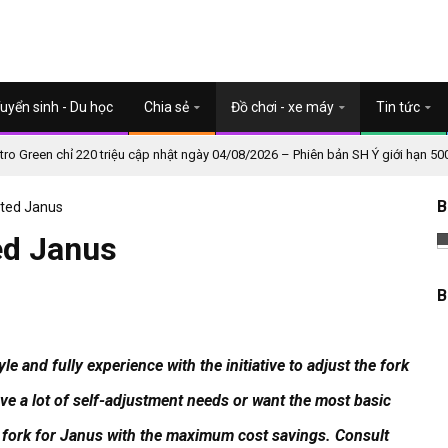
uyển sinh - Du học
Chia sẻ
Đồ chơi - xe máy
Tin tức
o Green chỉ 220 triệu cập nhật ngày 04/08/2026 – Phiên bản SH Ý giới hạn 50
B
nted Janus
ed Janus
B
e and fully experience with the initiative to adjust the fork
ve a lot of self-adjustment needs or want the most basic
s fork for Janus with the maximum cost savings.
Consult