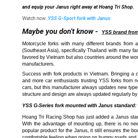
and equip your Janus right away at Hoang Tri Shop.
Watch now:
YSS G-Sport fork with Janus
Maybe you don't know -
YSS brand from
Motorcycle forks with many different brands from a
(Southeast Asia), specifically Thailand with many 
favored by Vietnam but also countries around the worl
manufacturers.
Success with fork products in Vietnam.
Bringing a 
and more car enthusiasts trusting YSS forks from n
cars, but this manufacturer always updates new typ
structure and design are always updated regularly by 
YSS G-Series fork mounted with Janus standard:
Hoang Tri Racing Shop has just added a Janus stand
With the advantage of mounting up, there is no nee
popular product for the Janus, it still ensures the bo
comfortable feeling when going on bumpy roads and n