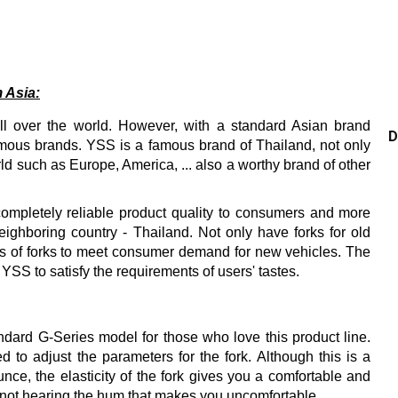
 Asia:
ll over the world.
However, with a standard Asian brand
D
famous brands.
YSS is a famous brand of Thailand, not only
d such as Europe, America, ... also a worthy brand of other
completely reliable product quality to consumers and more
eighboring country - Thailand.
Not only have forks for old
es of forks to meet consumer demand for new vehicles.
The
YSS to satisfy the requirements of users' tastes.
ard G-Series model for those who love this product line.
d to adjust the parameters for the fork.
Although this is a
unce, the elasticity of the fork gives you a comfortable and
ot hearing the hum that makes you uncomfortable. .