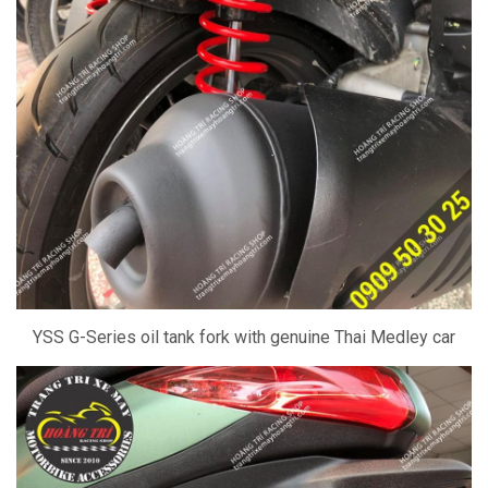
YSS G-Series oil tank fork with genuine Thai Medley car