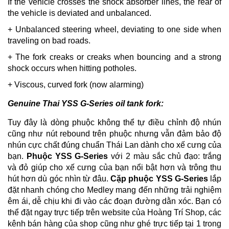
If the vehicle crosses the shock absorber lines, the rear of
the vehicle is deviated and unbalanced.
+ Unbalanced steering wheel, deviating to one side when
traveling on bad roads.
+ The fork creaks or creaks when bouncing and a strong
shock occurs when hitting potholes.
+ Viscous, curved fork (now alarming)
Genuine Thai YSS G-Series oil tank fork:
Tuy đây là dòng phuộc không thể tự điều chỉnh độ nhún
cũng như nút rebound trên phuộc nhưng vẫn đảm bảo độ
nhún cực chất đúng chuẩn Thái Lan dành cho xế cưng của
bạn.
Phuộc YSS G-Series
với 2 màu sắc chủ đạo: trắng
và đỏ giúp cho xế cưng của bạn nổi bật hơn và trông thu
hút hơn dù góc nhìn từ đâu.
Cặp phuộc YSS G-Series
lắp
đặt nhanh chóng cho Medley mang đến những trải nghiệm
êm ái, dễ chịu khi đi vào các đoạn đường dằn xóc. Bạn có
thể đặt ngay trực tiếp trên website của Hoàng Trí Shop, các
kênh bán hàng của shop cũng như ghé trực tiếp tại 1 trong