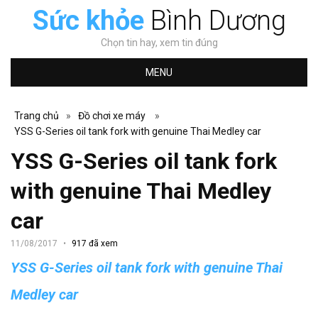
Sức khỏe
Bình Dương
Chọn tin hay, xem tin đúng
MENU
Trang chủ
»
Đồ chơi xe máy
»
YSS G-Series oil tank fork with genuine Thai Medley car
YSS G-Series oil tank fork
with genuine Thai Medley
car
11/08/2017
917 đã xem
YSS G-Series oil tank fork with genuine Thai
Medley car