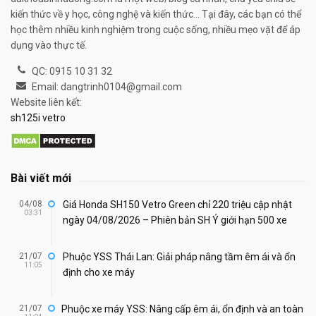
kiến thức về y học, công nghệ và kiến thức... Tại đây, các bạn có thể
học thêm nhiều kinh nghiệm trong cuộc sống, nhiều mẹo vặt để áp
dụng vào thực tế.
QC: 0915 10 31 32
Email: dangtrinh0104@gmail.com
Website liên kết:
sh125i vetro
Bài viết mới
04/08
Giá Honda SH150 Vetro Green chỉ 220 triệu cập nhật
03:31
ngày 04/08/2026 – Phiên bản SH Ý giới hạn 500 xe
21/07
Phuộc YSS Thái Lan: Giải pháp nâng tầm êm ái và ổn
11:05
định cho xe máy
21/07
Phuộc xe máy YSS: Nâng cấp êm ái, ổn định và an toàn