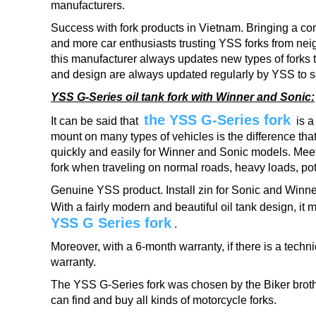
manufacturers.
Success with fork products in Vietnam.
Bringing a co
and more car enthusiasts trusting YSS forks from nei
this manufacturer always updates new types of fork
and design are always updated regularly by YSS to sat
YSS G-Series oil tank fork with Winner and Sonic:
the YSS G-Series fork
It can be said that
is a 
mount on many types of vehicles is the difference t
quickly and easily for Winner and Sonic models.
Meet
fork when traveling on normal roads, heavy loads, pot
Genuine YSS product.
Install zin for Sonic and Winne
With a fairly modern and beautiful oil tank design, i
YSS G Series fork
.
Moreover, with a 6-month warranty, if there is a techn
warranty.
The YSS G-Series fork was chosen by the Biker brot
can find and buy all kinds of motorcycle forks.