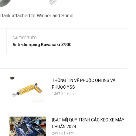
l tank attached to Winner and Sonic
C
BÀI TIẾP THEO
X
Anti-dumping Kawasaki Z900
i
THÔNG TIN VỀ PHUỘC ONLINS VÀ
PHUỘC YSS
1367 đã xem
[BẬT MÍ] QUY TRÌNH CÁC KEO XE MÁY
CHUẨN 2024
2491 đã xem