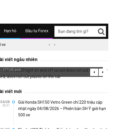
Hẹn hò
Đầu tư Forex
0 xe
09/04/2626 03:51
Honda Super Cub C125 ABS


The SH 2020 light on and off circuit does
not cut the power cord, does not cut
Airbla
ài viết ngẫu nhiên
plastic on the car
Chrome
917 đã xem
709 đã 
ài viết mới
04/08
Giá Honda SH150 Vetro Green chỉ 220 triệu cập
03:31
nhật ngày 04/08/2026 – Phiên bản SH Ý giới hạn
500 xe