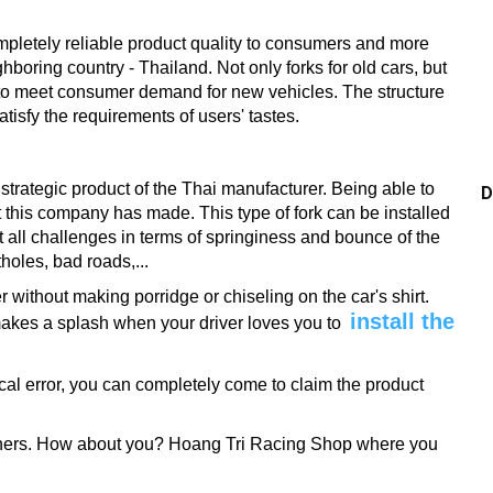
mpletely reliable product quality to consumers and more
ghboring country - Thailand.
Not only forks for old cars, but
s to meet consumer demand for new vehicles.
The structure
isfy the requirements of users' tastes.
strategic product of the Thai manufacturer.
Being able to
D
hat this company has made.
This type of fork can be installed
 all challenges in terms of springiness and bounce of the
holes, bad roads,...
r without making porridge or chiseling on the car's shirt.
install the
t makes a splash when your driver loves you to
ical error, you can completely come to claim the product
hers.
How about you?
Hoang Tri Racing Shop where you