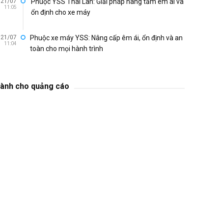
21/07
Phuộc YSS Thái Lan: Giải pháp nâng tầm êm ái và
11:05
ổn định cho xe máy
21/07
Phuộc xe máy YSS: Nâng cấp êm ái, ổn định và an
11:04
toàn cho mọi hành trình
ành cho quảng cáo