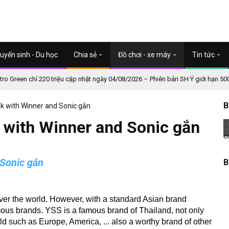
uyển sinh - Du học
Chia sẻ
Đồ chơi - xe máy
Tin tức
o Green chỉ 220 triệu cập nhật ngày 04/08/2026 – Phiên bản SH Ý giới hạn 50
B
rk with Winner and Sonic gắn
k with Winner and Sonic gắn
 Sonic gắn
B
ver the world.
However, with a standard Asian brand
amous brands.
YSS is a famous brand of Thailand, not only
d such as Europe, America, ... also a worthy brand of other