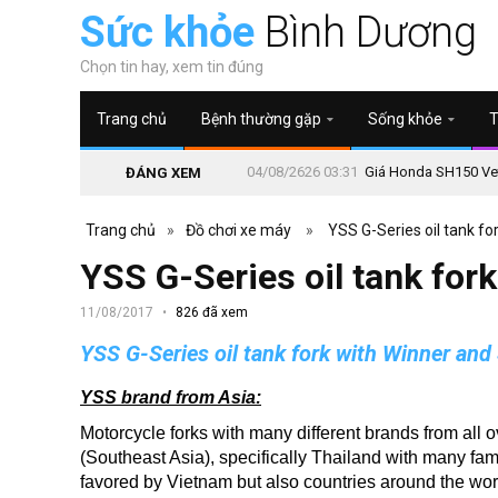
Sức khỏe
Bình Dương
Chọn tin hay, xem tin đúng
Trang chủ
Bệnh thường gặp
Sống khỏe
T
04/08/2626 03:31
Giá Honda SH150 Vetr
ĐÁNG XEM
Trang chủ
»
Đồ chơi xe máy
»
YSS G-Series oil tank fo
YSS G-Series oil tank for
11/08/2017
826 đã xem
YSS G-Series oil tank fork with Winner and
YSS brand from Asia:
Motorcycle forks with many different brands from all o
(Southeast Asia), specifically Thailand with many f
favored by Vietnam but also countries around the worl