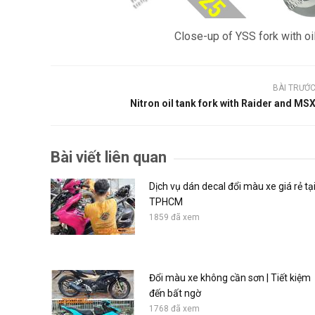
Close-up of YSS fork with oi
BÀI TRƯỚ
Nitron oil tank fork with Raider and MS
Bài viết liên quan
Dịch vụ dán decal đổi màu xe giá rẻ tạ
TPHCM
1859 đã xem
Đổi màu xe không cần sơn | Tiết kiệm
đến bất ngờ
1768 đã xem