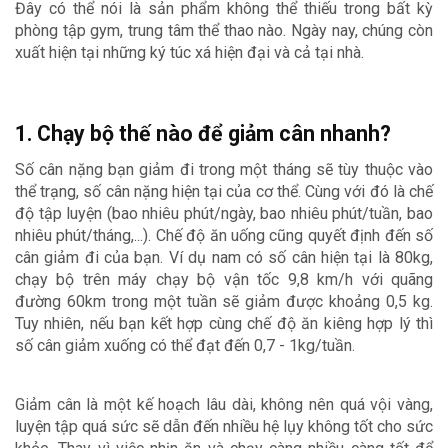
Đây có thể nói là sản phẩm không thể thiếu trong bất kỳ 
phòng tập gym, trung tâm thể thao nào. Ngày nay, chúng còn 
xuất hiện tại những ký túc xá hiện đại và cả tại nhà. 
1. Chạy bộ thế nào để giảm cân nhanh?
Số cân nặng bạn giảm đi trong một tháng sẽ tùy thuộc vào 
thể trạng, số cân nặng hiện tại của cơ thể. Cùng với đó là chế 
độ tập luyện (bao nhiêu phút/ngày, bao nhiêu phút/tuần, bao 
nhiêu phút/tháng,...). Chế độ ăn uống cũng quyết định đến số 
cân giảm đi của bạn. Ví dụ nam có số cân hiện tại là 80kg, 
chạy bộ trên máy chạy bộ vận tốc 9,8 km/h với quãng 
đường 60km trong một tuần sẽ giảm được khoảng 0,5 kg. 
Tuy nhiên, nếu bạn kết hợp cùng chế độ ăn kiêng hợp lý thì 
số cân giảm xuống có thể đạt đến 0,7 - 1kg/tuần. 
Giảm cân là một kế hoạch lâu dài, không nên quá vội vàng, 
luyện tập quá sức sẽ dẫn đến nhiều hệ lụy không tốt cho sức 