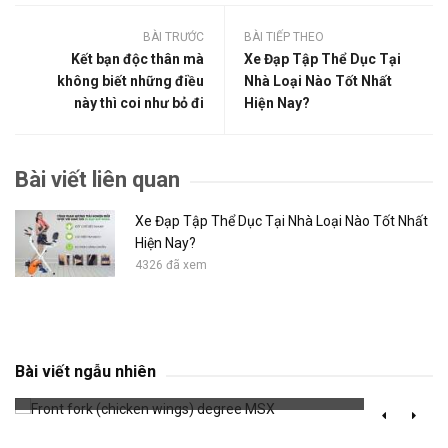
BÀI TRƯỚC
BÀI TIẾP THEO
Kết bạn độc thân mà
Xe Đạp Tập Thể Dục Tại
không biết những điều
Nhà Loại Nào Tốt Nhất
này thì coi như bỏ đi
Hiện Nay?
Bài viết liên quan
Xe Đạp Tập Thể Dục Tại Nhà Loại Nào Tốt Nhất
Hiện Nay?
4326 đã xem
Front fork (chicken wings) degree MSX
Bài viết ngẫu nhiên
770 đã xem