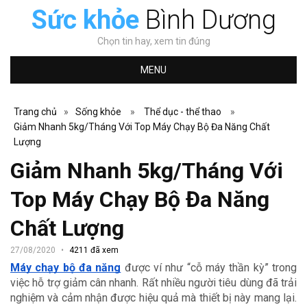
Sức khỏe
Bình Dương
Chọn tin hay, xem tin đúng
MENU
Trang chủ
»
Sống khỏe
»
Thể dục - thể thao
»
Giảm Nhanh 5kg/Tháng Với Top Máy Chạy Bộ Đa Năng Chất
Lượng
Giảm Nhanh 5kg/Tháng Với
Top Máy Chạy Bộ Đa Năng
Chất Lượng
27/08/2020
4211 đã xem
Máy chạy bộ đa năng
 được ví như “cỗ máy thần kỳ” trong 
việc hỗ trợ giảm cân nhanh. Rất nhiều người tiêu dùng đã trải 
nghiệm và cảm nhận được hiệu quả mà thiết bị này mang lại. 