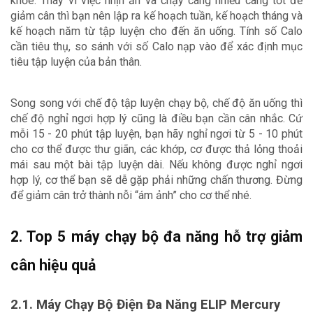
khỏe. Thay vì việc nhịn ăn và chạy càng nhiều càng tốt để 
giảm cân thì bạn nên lập ra kế hoạch tuần, kế hoạch tháng và 
kế hoạch năm từ tập luyện cho đến ăn uống. Tính số Calo 
cần tiêu thụ, so sánh với số Calo nạp vào để xác định mục 
tiêu tập luyện của bản thân. 
Song song với chế độ tập luyện chạy bộ, chế độ ăn uống thì 
chế độ nghỉ ngơi hợp lý cũng là điều bạn cần cân nhắc. Cứ 
mỗi 15 - 20 phút tập luyện, bạn hãy nghỉ ngơi từ 5 - 10 phút 
cho cơ thể được thư giãn, các khớp, cơ được thả lỏng thoải 
mái sau một bài tập luyện dài. Nếu không được nghỉ ngơi 
hợp lý, cơ thể bạn sẽ dễ gặp phải những chấn thương. Đừng 
để giảm cân trở thành nỗi “ám ảnh” cho cơ thể nhé. 
2. Top 5 máy chạy bộ đa năng hỗ trợ giảm 
cân hiệu quả
2.1. Máy Chạy Bộ Điện Đa Năng ELIP Mercury