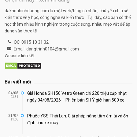
dakhoabinhduong.com là một web/blog cá nhân, chủ yếu chia sẻ
kiến thức về y học, công nghệ và kiến thức... Tại đây, các bạn có thể
học thêm nhiều kinh nghiệm trong cuộc sống, nhiều mẹo vặt để áp
dụng vào thực tế.
QC: 0915 10 31 32
Email: dangtrinh0104@gmail.com
Website liên kết:
Bài viết mới
04/08
Giá Honda SH150 Vetro Green chỉ 220 triệu cập nhật
03:31
ngày 04/08/2026 – Phiên bản SH Ý giới hạn 500 xe
21/07
Phuộc YSS Thái Lan: Giải pháp nâng tầm êm ái và ổn
11:05
định cho xe máy