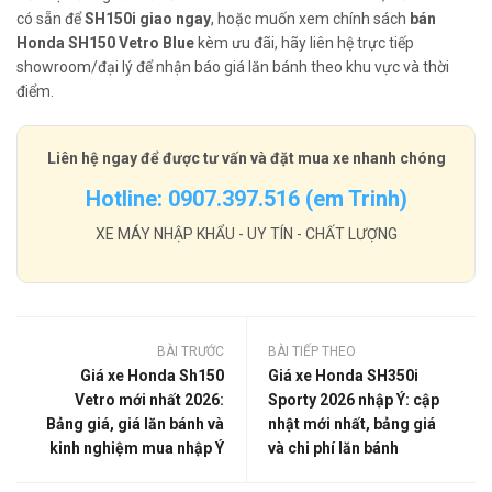
có sẵn để
SH150i giao ngay
, hoặc muốn xem chính sách
bán
Honda SH150 Vetro Blue
kèm ưu đãi, hãy liên hệ trực tiếp
showroom/đại lý để nhận báo giá lăn bánh theo khu vực và thời
điểm.
Liên hệ ngay để được tư vấn và đặt mua xe nhanh chóng
Hotline: 0907.397.516 (em Trinh)
XE MÁY NHẬP KHẨU - UY TÍN - CHẤT LƯỢNG
BÀI TRƯỚC
BÀI TIẾP THEO
Giá xe Honda Sh150
Giá xe Honda SH350i
Vetro mới nhất 2026:
Sporty 2026 nhập Ý: cập
Bảng giá, giá lăn bánh và
nhật mới nhất, bảng giá
kinh nghiệm mua nhập Ý
và chi phí lăn bánh