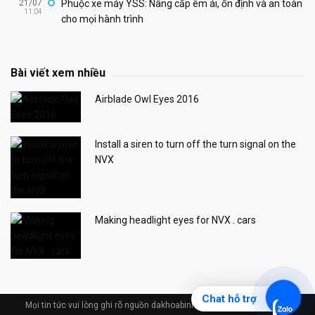
21/07
Phuộc xe máy YSS: Nâng cấp êm ái, ổn định và an toàn
11:04
cho mọi hành trình
Bài viết xem nhiều
Airblade Owl Eyes 2016
Install a siren to turn off the turn signal on the
NVX
Making headlight eyes for NVX . cars
Chat hỗ trợ
Mọi tin tức vui lòng ghi rõ nguồn dakhoabinhduong.com © Design by