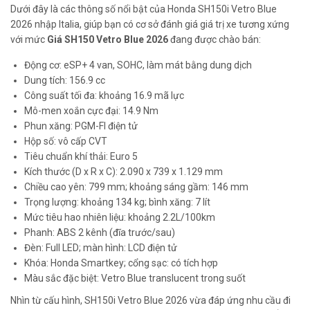
Dưới đây là các thông số nổi bật của Honda SH150i Vetro Blue
2026 nhập Italia, giúp bạn có cơ sở đánh giá giá trị xe tương xứng
với mức
Giá SH150 Vetro Blue 2026
đang được chào bán:
Động cơ: eSP+ 4 van, SOHC, làm mát bằng dung dịch
Dung tích: 156.9 cc
Công suất tối đa: khoảng 16.9 mã lực
Mô-men xoắn cực đại: 14.9 Nm
Phun xăng: PGM-FI điện tử
Hộp số: vô cấp CVT
Tiêu chuẩn khí thải: Euro 5
Kích thước (D x R x C): 2.090 x 739 x 1.129 mm
Chiều cao yên: 799 mm; khoảng sáng gầm: 146 mm
Trọng lượng: khoảng 134 kg; bình xăng: 7 lít
Mức tiêu hao nhiên liệu: khoảng 2.2L/100km
Phanh: ABS 2 kênh (đĩa trước/sau)
Đèn: Full LED; màn hình: LCD điện tử
Khóa: Honda Smartkey; cổng sạc: có tích hợp
Màu sắc đặc biệt: Vetro Blue translucent trong suốt
Nhìn từ cấu hình, SH150i Vetro Blue 2026 vừa đáp ứng nhu cầu đi