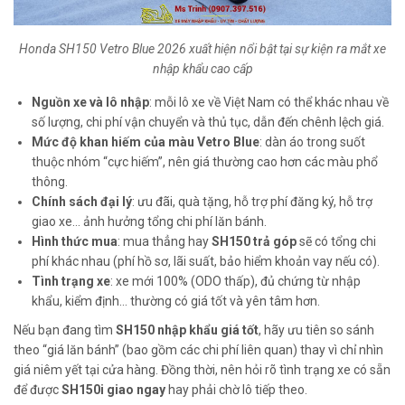
Honda SH150 Vetro Blue 2026 xuất hiện nổi bật tại sự kiện ra mắt xe
nhập khẩu cao cấp
Nguồn xe và lô nhập
: mỗi lô xe về Việt Nam có thể khác nhau về
số lượng, chi phí vận chuyển và thủ tục, dẫn đến chênh lệch giá.
Mức độ khan hiếm của màu Vetro Blue
: dàn áo trong suốt
thuộc nhóm “cực hiếm”, nên giá thường cao hơn các màu phổ
thông.
Chính sách đại lý
: ưu đãi, quà tặng, hỗ trợ phí đăng ký, hỗ trợ
giao xe… ảnh hưởng tổng chi phí lăn bánh.
Hình thức mua
: mua thẳng hay
SH150 trả góp
sẽ có tổng chi
phí khác nhau (phí hồ sơ, lãi suất, bảo hiểm khoản vay nếu có).
Tình trạng xe
: xe mới 100% (ODO thấp), đủ chứng từ nhập
khẩu, kiểm định… thường có giá tốt và yên tâm hơn.
Nếu bạn đang tìm
SH150 nhập khẩu giá tốt
, hãy ưu tiên so sánh
theo “giá lăn bánh” (bao gồm các chi phí liên quan) thay vì chỉ nhìn
giá niêm yết tại cửa hàng. Đồng thời, nên hỏi rõ tình trạng xe có sẵn
để được
SH150i giao ngay
hay phải chờ lô tiếp theo.