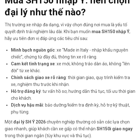
Mua SH150 nhập Ý: nên chọn
đại lý như thế nào?
Thị trường xe nhập đa dạng, vì vậy chọn đúng nơi mua là yếu tố
quyết định trải nghiệm lâu dài. Khi bạn muốn
mua SH150 nhập Ý
,
hãy ưu tiên đơn vị đáp ứng các tiêu chí sau:
Minh bạch nguồn gốc
: xe “Made in Italy - nhập khẩu nguyên
chiếc”, chứng từ đầy đủ, thông tin xe rõ ràng.
Cam kết tình trạng xe
: xe mới, không tráo dàn áo, không “lên
đời” từ xe khác.
Chính sách giao xe rõ ràng
: thời gian giao, quy trình kiểm tra
xe, nghiệm thu trước khi nhận.
Hỗ trợ đăng ký
: tư vấn hồ sơ, hướng dẫn thủ tục, tối ưu thời gian
cho khách.
Dịch vụ hậu mãi
: bảo dưỡng/kiểm tra định kỳ, hỗ trợ kỹ thuật,
phụ tùng.
Một
đại lý SH Ý 2026
chuyên nghiệp thường có sẵn các lựa chọn
giao nhanh, giúp khách cần xe gấp có thể nhận
SH150i giao ngay
trong thời gian ngắn (tùy khu vực và thủ tục).