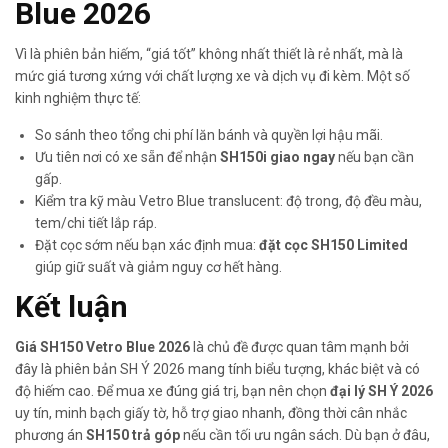
Blue 2026
Vì là phiên bản hiếm, “giá tốt” không nhất thiết là rẻ nhất, mà là
mức giá tương xứng với chất lượng xe và dịch vụ đi kèm. Một số
kinh nghiệm thực tế:
So sánh theo tổng chi phí lăn bánh và quyền lợi hậu mãi.
Ưu tiên nơi có xe sẵn để nhận
SH150i giao ngay
nếu bạn cần
gấp.
Kiểm tra kỹ màu Vetro Blue translucent: độ trong, độ đều màu,
tem/chi tiết lắp ráp.
Đặt cọc sớm nếu bạn xác định mua:
đặt cọc SH150 Limited
giúp giữ suất và giảm nguy cơ hết hàng.
Kết luận
Giá SH150 Vetro Blue 2026
là chủ đề được quan tâm mạnh bởi
đây là phiên bản SH Ý 2026 mang tính biểu tượng, khác biệt và có
độ hiếm cao. Để mua xe đúng giá trị, bạn nên chọn
đại lý SH Ý 2026
uy tín, minh bạch giấy tờ, hỗ trợ giao nhanh, đồng thời cân nhắc
phương án
SH150 trả góp
nếu cần tối ưu ngân sách. Dù bạn ở đâu,