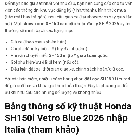
Để nhận báo giá sát nhất với nhu cầu, bạn nên cung cấp cho tư vấn
viên các thông tin: khu vực đăng ký (tỉnh/thành), hình thức mua
(tiền mặt hay trả góp), nhu cầu giao xe (tại showroom hay giao tận
nơi). Một
showroom SH150 cao cấp
hoặc
đại lý SH Ý 2026
uy tín
thường sẽ minh bạch các hạng mục:
Giá xe (theo màu/phiên bản).
Chi phí đăng ký biển số (tùy địa phương).
Phí vận chuyển nếu
SH150 nhập Ý giao toàn quốc
.
Gói phụ kiện/ưu đãi đi kèm (nếu có).
Điều kiện đặt xe, thời gian giao xe, chính sách hoàn/giữ cọc.
Với các bản hiếm, nhiều khách hàng chọn
đặt cọc SH150 Limited
để giữ suất xe và khóa giá theo thỏa thuận. Đây là phương án tối
ưu khi nhu cầu cao nhưng số lượng về không nhiều.
Bảng thông số kỹ thuật Honda
SH150i Vetro Blue 2026 nhập
Italia (tham khảo)