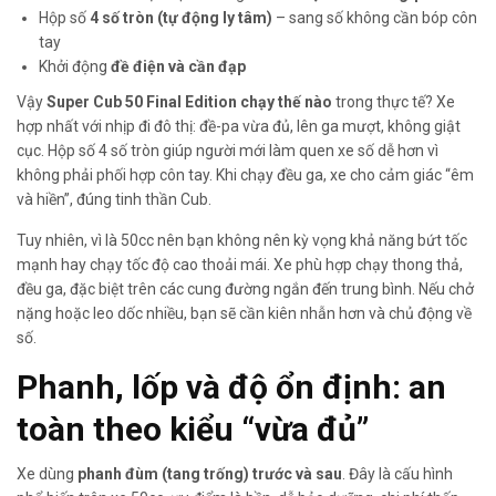
Hộp số
4 số tròn (tự động ly tâm)
– sang số không cần bóp côn
tay
Khởi động
đề điện và cần đạp
Vậy
Super Cub 50 Final Edition chạy thế nào
trong thực tế? Xe
hợp nhất với nhịp đi đô thị: đề-pa vừa đủ, lên ga mượt, không giật
cục. Hộp số 4 số tròn giúp người mới làm quen xe số dễ hơn vì
không phải phối hợp côn tay. Khi chạy đều ga, xe cho cảm giác “êm
và hiền”, đúng tinh thần Cub.
Tuy nhiên, vì là 50cc nên bạn không nên kỳ vọng khả năng bứt tốc
mạnh hay chạy tốc độ cao thoải mái. Xe phù hợp chạy thong thả,
đều ga, đặc biệt trên các cung đường ngắn đến trung bình. Nếu chở
nặng hoặc leo dốc nhiều, bạn sẽ cần kiên nhẫn hơn và chủ động về
số.
Phanh, lốp và độ ổn định: an
toàn theo kiểu “vừa đủ”
Xe dùng
phanh đùm (tang trống) trước và sau
. Đây là cấu hình