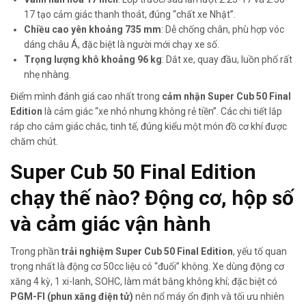
17 tạo cảm giác thanh thoát, đúng “chất xe Nhật”.
Chiều cao yên khoảng 735 mm
: Dễ chống chân, phù hợp vóc
dáng châu Á, đặc biệt là người mới chạy xe số.
Trọng lượng khô khoảng 96 kg
: Dắt xe, quay đầu, luồn phố rất
nhẹ nhàng.
Điểm mình đánh giá cao nhất trong
cảm nhận Super Cub 50 Final
Edition
là cảm giác “xe nhỏ nhưng không rẻ tiền”. Các chi tiết lắp
ráp cho cảm giác chắc, tinh tế, đúng kiểu một món đồ cơ khí được
chăm chút.
Super Cub 50 Final Edition
chạy thế nào?
Động cơ, hộp số
và cảm giác vận hành
Trong phần
trải nghiệm Super Cub 50 Final Edition
, yếu tố quan
trọng nhất là động cơ 50cc liệu có “đuối” không. Xe dùng động cơ
xăng 4 kỳ, 1 xi-lanh, SOHC, làm mát bằng không khí; đặc biệt có
PGM-FI (phun xăng điện tử)
nên nổ máy ổn định và tối ưu nhiên