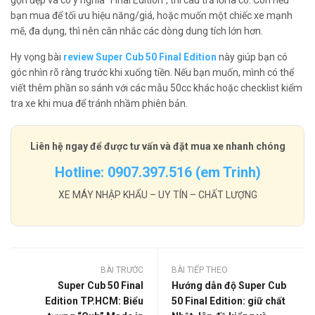
bạn mua để tối ưu hiệu năng/giá, hoặc muốn một chiếc xe mạnh
mẽ, đa dụng, thì nên cân nhắc các dòng dung tích lớn hơn.
Hy vọng bài
review Super Cub 50 Final Edition
này giúp bạn có
góc nhìn rõ ràng trước khi xuống tiền. Nếu bạn muốn, mình có thể
viết thêm phần so sánh với các mẫu 50cc khác hoặc checklist kiểm
tra xe khi mua để tránh nhầm phiên bản.
Liên hệ ngay để được tư vấn và đặt mua xe nhanh chóng
Hotline: 0907.397.516 (em Trinh)
XE MÁY NHẬP KHẨU – UY TÍN – CHẤT LƯỢNG
BÀI TRƯỚC
BÀI TIẾP THEO
Super Cub 50 Final
Hướng dẫn độ Super Cub
Edition TP.HCM: Biểu
50 Final Edition: giữ chất