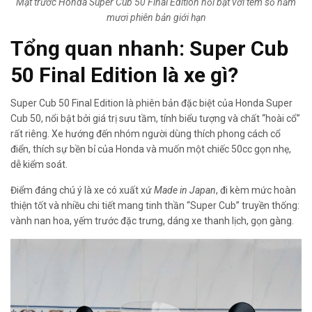
Mặt trước Honda Super Cub 50 Final Edition nổi bật với tem số năm
mươi phiên bản giới hạn
Tổng quan nhanh: Super Cub
50 Final Edition là xe gì?
Super Cub 50 Final Edition là phiên bản đặc biệt của Honda Super
Cub 50, nổi bật bởi giá trị sưu tầm, tính biểu tượng và chất “hoài cổ”
rất riêng. Xe hướng đến nhóm người dùng thích phong cách cổ
điển, thích sự bền bỉ của Honda và muốn một chiếc 50cc gọn nhẹ,
dễ kiểm soát.
Điểm đáng chú ý là xe có xuất xứ
Made in Japan
, đi kèm mức hoàn
thiện tốt và nhiều chi tiết mang tinh thần “Super Cub” truyền thống:
vành nan hoa, yếm trước đặc trưng, dáng xe thanh lịch, gọn gàng.