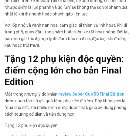
phổ biến trên xe 50cc, ưu điểm là bền, dễ bảo dưỡng, chi phí thấp.
Nhược điểm là lực phanh và độ “ăn” sẽ không thể so với phanh đĩa,
nhất là khi đi nhanh hoặc phanh gấp liên tục.
Với lốp nhỏ và vành nan hoa, cảm giác lái thiên về linh hoạt. Khi đi
trong phố, quay đầu trong hẻm hoặc luồn xe rất nhẹ nhàng. Đổi lại,
bạn nên giữ tốc độ hợp lý để đảm bảo ổn định, đặc biệt khi đường
xấu hoặc trời mưa.
Tặng 12 phụ kiện độc quyền:
điểm cộng lớn cho bản Final
Edition
Một trong những lý do khiến
review Super Cub 50 Final Edition
được quan tâm là gói quà tặng phụ kiện đi kèm. Đây không chỉ là
“quà cho có”, mà nhiều món dùng được thật, giúp xe đúng phong
cách touring cổ điển và tiện dụng hơn.
Tặng 12 phụ kiện độc quyền: