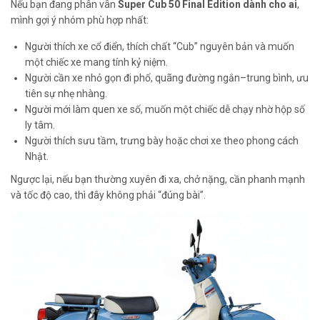
Nếu bạn đang phân vân
Super Cub 50 Final Edition dành cho ai
,
mình gợi ý nhóm phù hợp nhất:
Người thích xe cổ điển, thích chất “Cub” nguyên bản và muốn
một chiếc xe mang tính kỷ niệm.
Người cần xe nhỏ gọn đi phố, quãng đường ngắn–trung bình, ưu
tiên sự nhẹ nhàng.
Người mới làm quen xe số, muốn một chiếc dễ chạy nhờ hộp số
ly tâm.
Người thích sưu tầm, trưng bày hoặc chơi xe theo phong cách
Nhật.
Ngược lại, nếu bạn thường xuyên đi xa, chở nặng, cần phanh mạnh
và tốc độ cao, thì đây không phải “đúng bài”.