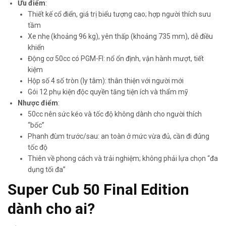
Ưu điểm
:
Thiết kế cổ điển, giá trị biểu tượng cao; hợp người thích sưu
tầm
Xe nhẹ (khoảng 96 kg), yên thấp (khoảng 735 mm), dễ điều
khiển
Động cơ 50cc có PGM-FI: nổ ổn định, vận hành mượt, tiết
kiệm
Hộp số 4 số tròn (ly tâm): thân thiện với người mới
Gói 12 phụ kiện độc quyền tăng tiện ích và thẩm mỹ
Nhược điểm
:
50cc nên sức kéo và tốc độ không dành cho người thích
“bốc”
Phanh đùm trước/sau: an toàn ở mức vừa đủ, cần đi đúng
tốc độ
Thiên về phong cách và trải nghiệm; không phải lựa chọn “đa
dụng tối đa”
Super Cub 50 Final Edition
dành cho ai?