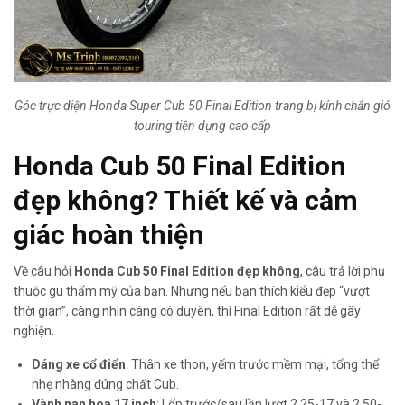
Góc trực diện Honda Super Cub 50 Final Edition trang bị kính chắn gió
touring tiện dụng cao cấp
Honda Cub 50 Final Edition
đẹp không?
Thiết kế và cảm
giác hoàn thiện
Về câu hỏi
Honda Cub 50 Final Edition đẹp không
, câu trả lời phụ
thuộc gu thẩm mỹ của bạn. Nhưng nếu bạn thích kiểu đẹp “vượt
thời gian”, càng nhìn càng có duyên, thì Final Edition rất dễ gây
nghiện.
Dáng xe cổ điển
: Thân xe thon, yếm trước mềm mại, tổng thể
nhẹ nhàng đúng chất Cub.
Vành nan hoa 17 inch
: Lốp trước/sau lần lượt 2.25-17 và 2.50-