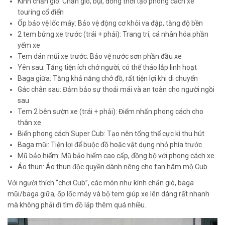
Kính chắn gió: Chắn gió, bụi, đồng thời tạo phong cách xe
touring cổ điển
Ốp bảo vệ lốc máy: Bảo vệ động cơ khỏi va đập, tăng độ bền
2 tem bửng xe trước (trái + phải): Trang trí, cá nhân hóa phần
yếm xe
Tem dán mũi xe trước: Bảo vệ nước sơn phần đầu xe
Yên sau: Tăng tiện ích chở người, có thể tháo lắp linh hoạt
Baga giữa: Tăng khả năng chở đồ, rất tiện lợi khi di chuyển
Gác chân sau: Đảm bảo sự thoải mái và an toàn cho người ngồi
sau
Tem 2 bên sườn xe (trái + phải): Điểm nhấn phong cách cho
thân xe
Biển phong cách Super Cub: Tạo nên tổng thể cực kì thu hút
Baga mũi: Tiện lợi để buộc đồ hoặc vật dụng nhỏ phía trước
Mũ bảo hiểm: Mũ bảo hiểm cao cấp, đồng bộ với phong cách xe
Áo thun: Áo thun độc quyền dành riêng cho fan hâm mộ Cub
Với người thích “chơi Cub”, các món như kính chắn gió, baga
mũi/baga giữa, ốp lốc máy và bộ tem giúp xe lên dáng rất nhanh
mà không phải đi tìm đồ lắp thêm quá nhiều.