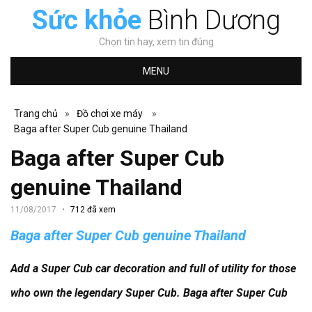
Sức khỏe
Bình Dương
Chọn tin hay, xem tin đúng
MENU
Trang chủ
»
Đồ chơi xe máy
»
Baga after Super Cub genuine Thailand
Baga after Super Cub
genuine Thailand
11/08/2017
712 đã xem
Baga after Super Cub genuine Thailand
Add a Super Cub car decoration and full of utility for those
who own the legendary Super Cub.
Baga after Super Cub