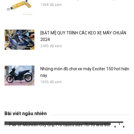
1368 đã xem
[BẬT MÍ] QUY TRÌNH CÁC KEO XE MÁY CHUẨN
2024
2495 đã xem
Những món đồ chơi xe máy Exciter 150 hot hiện
nay
1835 đã xem
Pair of Michelin City Grip Pro cases size
70/90 and 80/90-17
Bài viết ngẫu nhiên
685 đã xem