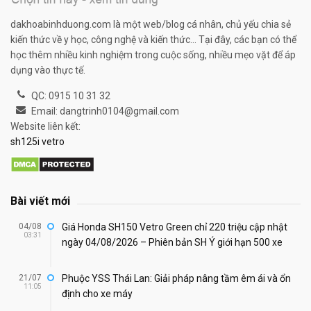
dakhoabinhduong.com là một web/blog cá nhân, chủ yếu chia sẻ
kiến thức về y học, công nghệ và kiến thức... Tại đây, các bạn có thể
học thêm nhiều kinh nghiệm trong cuộc sống, nhiều mẹo vặt để áp
dụng vào thực tế.
QC: 0915 10 31 32
Email: dangtrinh0104@gmail.com
Website liên kết:
sh125i vetro
Bài viết mới
04/08
Giá Honda SH150 Vetro Green chỉ 220 triệu cập nhật
03:31
ngày 04/08/2026 – Phiên bản SH Ý giới hạn 500 xe
21/07
Phuộc YSS Thái Lan: Giải pháp nâng tầm êm ái và ổn
11:05
định cho xe máy