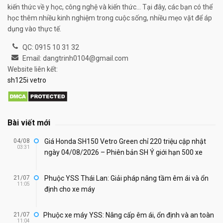
kiến thức về y học, công nghệ và kiến thức... Tại đây, các bạn có thể
học thêm nhiều kinh nghiệm trong cuộc sống, nhiều mẹo vặt để áp
dụng vào thực tế.
QC: 0915 10 31 32
Email: dangtrinh0104@gmail.com
Website liên kết:
sh125i vetro
Bài viết mới
04/08
Giá Honda SH150 Vetro Green chỉ 220 triệu cập nhật
03:31
ngày 04/08/2026 – Phiên bản SH Ý giới hạn 500 xe
21/07
Phuộc YSS Thái Lan: Giải pháp nâng tầm êm ái và ổn
11:05
định cho xe máy
21/07
Phuộc xe máy YSS: Nâng cấp êm ái, ổn định và an toàn
11:04