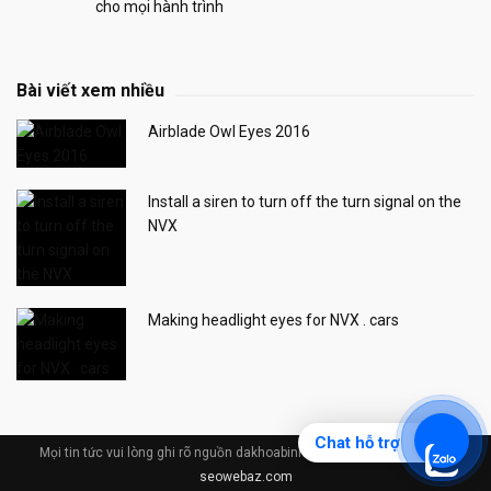
cho mọi hành trình
Bài viết xem nhiều
Airblade Owl Eyes 2016
Install a siren to turn off the turn signal on the
NVX
Making headlight eyes for NVX . cars
Chat hỗ trợ
Mọi tin tức vui lòng ghi rõ nguồn dakhoabinhduong.com © Design by
seowebaz.com