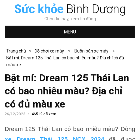
Sức khỏe
Bình Dương
Chọn tin hay, xem tin đúng
MENU
Trang chủ
»
Đồ chơi xe máy
»
Buôn bán xe máy
»
Bật mí: Dream 125 Thái Lan có bao nhiêu màu? Địa chỉ có đủ
màu xe
Bật mí: Dream 125 Thái Lan
có bao nhiêu màu? Địa chỉ
có đủ màu xe
26/12/2023
46519 đã xem
Dream 125 Thái Lan có bao nhiêu màu?
Dòng
xe Dream Thái 125 NCX 2024
đã được