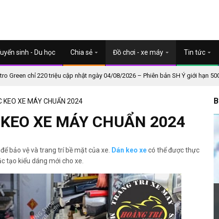
uyển sinh - Du học
Chia sẻ
Đồ chơi - xe máy
Tin tức
o Green chỉ 220 triệu cập nhật ngày 04/08/2026 – Phiên bản SH Ý giới hạn 50
B
ÁC KEO XE MÁY CHUẨN 2024
C KEO XE MÁY CHUẨN 2024
để bảo vệ và trang trí bề mặt của xe.
Dán keo xe
có thể được thực
ặc tạo kiểu dáng mới cho xe.