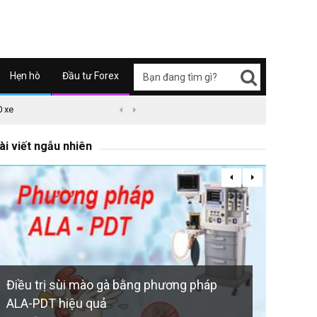
Hẹn hò
Đầu tư Forex
0 xe
09/04/2626 03:51
Honda Super Cub C125 ABS


Ohlins
for Ex
ài viết ngẫu nhiên
733 đã 
Điều trị sùi mào gà bằng phương pháp
ALA-PDT hiệu quả