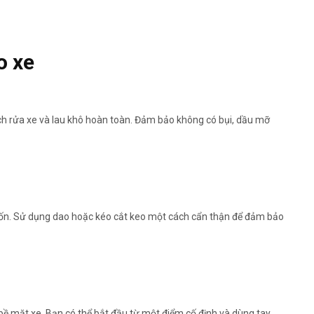
o xe
ch rửa xe và lau khô hoàn toàn. Đảm bảo không có bụi, dầu mỡ
ốn. Sử dụng dao hoặc kéo cắt keo một cách cẩn thận để đảm bảo
bề mặt xe. Bạn có thể bắt đầu từ một điểm cố định và dùng tay