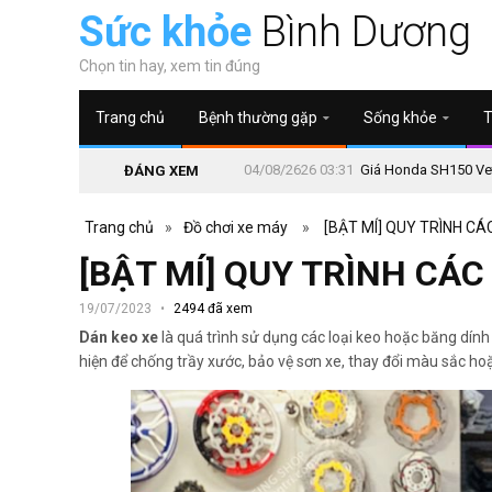
Sức khỏe
Bình Dương
Chọn tin hay, xem tin đúng
Trang chủ
Bệnh thường gặp
Sống khỏe
T
04/08/2626 03:31
Giá Honda SH150 Vetr
ĐÁNG XEM
Trang chủ
»
Đồ chơi xe máy
»
[BẬT MÍ] QUY TRÌNH C
[BẬT MÍ] QUY TRÌNH CÁ
19/07/2023
2494 đã xem
Dán keo xe
là quá trình sử dụng các loại keo hoặc băng dính 
hiện để chống trầy xước, bảo vệ sơn xe, thay đổi màu sắc ho