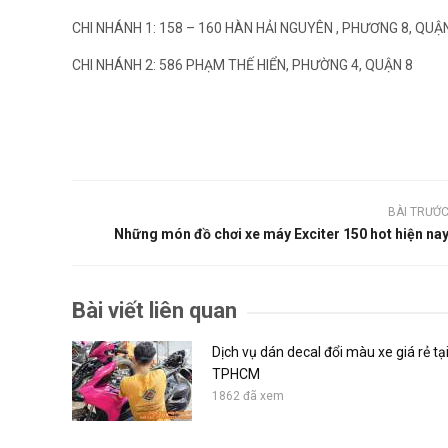
CHI NHÁNH 1: 158 – 160 HÀN HẢI NGUYÊN , PHƯƠNG 8, QU
CHI NHÁNH 2: 586 PHẠM THẾ HIỂN, PHƯỜNG 4, QUẬN 8
BÀI TRƯỚ
Những món đồ chơi xe máy Exciter 150 hot hiện na
Bài viết liên quan
Dịch vụ dán decal đổi màu xe giá rẻ tạ
TPHCM
1862 đã xem