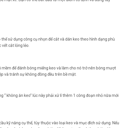
có thể sử dụng công cụ nhọn để cắt và dán keo theo hình dạng phù
vết cắt lỏng lẻo.
ải mềm để đánh bóng miếng keo và làm cho nó trở nên bóng mượt
iệp và tránh sự không đồng đều trên bề mặt.
ạng “ không ăn keo” lúc này phải xử lí thêm 1 công đoạn nhỏ nữa mới
ầu kỹ năng cụ thể, tùy thuộc vào loại keo và mục đích sử dụng. Nếu