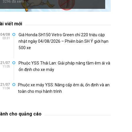
3296 đã xem
ài viết mới
04/08
Giá Honda SH150 Vetro Green chỉ 220 triệu cập
03:31
nhật ngày 04/08/2026 – Phiên bản SH Ý giới hạn
500 xe
21/07
Phuộc YSS Thái Lan: Giải pháp nâng tầm êm ái và
11:05
ổn định cho xe máy
21/07
Phuộc xe máy YSS: Nâng cấp êm ái, ổn định và an
11:04
toàn cho mọi hành trình
ành cho quảng cáo