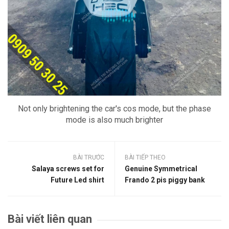
Not only brightening the car's cos mode, but the phase
mode is also much brighter
BÀI TRƯỚC
BÀI TIẾP THEO
Salaya screws set for
Genuine Symmetrical
Future Led shirt
Frando 2 pis piggy bank
Bài viết liên quan