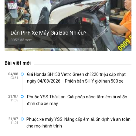
Dán PPF Xe Máy Giá Bao Nhiêu?
3052 đã xem
Bài viết mới
04/08
Giá Honda SH150 Vetro Green chỉ 220 triệu cập nhật
03:31
ngày 04/08/2026 – Phiên bản SH Ý giới hạn 500 xe
21/07
Phuộc YSS Thái Lan: Giải pháp nâng tầm êm ái và ổn
11:05
định cho xe máy
21/07
Phuộc xe máy YSS: Nâng cấp êm ái, ổn định và an toàn
11:04
cho mọi hành trình