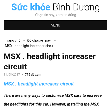
Sức khỏe
Bình Dương
Chọn tin hay, xem tin đúng
MENU
Trang chủ
»
Đồ chơi xe máy
»
MSX . headlight increaser circuit
MSX . headlight increaser
circuit
11/08/2017
775 đã xem
MSX . headlight increaser circuit
There are many ways to customize MSX cars to increase
the headlights for this car.
However, installing the MSX