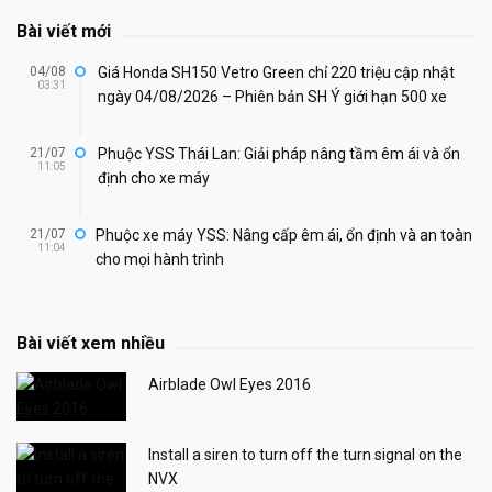
Bài viết mới
04/08
Giá Honda SH150 Vetro Green chỉ 220 triệu cập nhật
03:31
ngày 04/08/2026 – Phiên bản SH Ý giới hạn 500 xe
21/07
Phuộc YSS Thái Lan: Giải pháp nâng tầm êm ái và ổn
11:05
định cho xe máy
21/07
Phuộc xe máy YSS: Nâng cấp êm ái, ổn định và an toàn
11:04
cho mọi hành trình
Bài viết xem nhiều
Airblade Owl Eyes 2016
Install a siren to turn off the turn signal on the
NVX