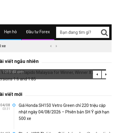
Hẹn hò
Đầu tư Forex
0 xe
09/04/2626 03:51
Honda Super Cub C125 ABS


Air Bl
Wheel of 6 Rapido Malaysia for Winner,
plated
ài viết ngẫu nhiên
Winner X ABS versions 1.6 and 1.85
695 đã 
1015 đã xem
ài viết mới
04/08
Giá Honda SH150 Vetro Green chỉ 220 triệu cập
03:31
nhật ngày 04/08/2026 – Phiên bản SH Ý giới hạn
500 xe