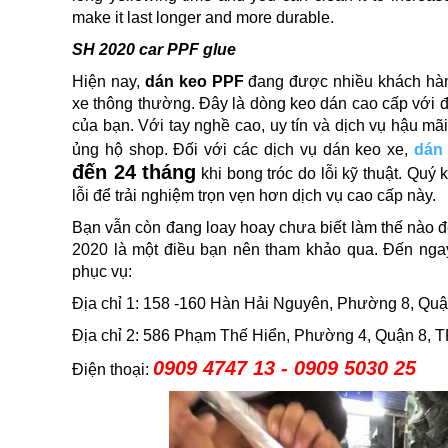
make it last longer and more durable.
SH 2020 car PPF glue
Hiện nay,
dán keo PPF
đang được nhiều khách hàng
xe thông thường. Đây là dòng keo dán cao cấp với 
của bạn. Với tay nghề cao, uy tín và dịch vụ hậu m
ủng hộ shop. Đối với các dịch vụ dán keo xe,
dán
đến 24 tháng
khi bong tróc do lỗi kỹ thuật. Quý
lỗi để trải nghiệm trọn vẹn hơn dịch vụ cao cấp này.
Bạn vẫn còn đang loay hoay chưa biết làm thế nào đ
2020 là một điều bạn nên tham khảo qua. Đến nga
phục vụ:
Địa chỉ 1: 158 -160 Hàn Hải Nguyên, Phường 8, Qu
Địa chỉ 2: 586 Phạm Thế Hiển, Phường 4, Quận 8, 
0909 4747 13 - 0909 5030 25
Điện thoại: