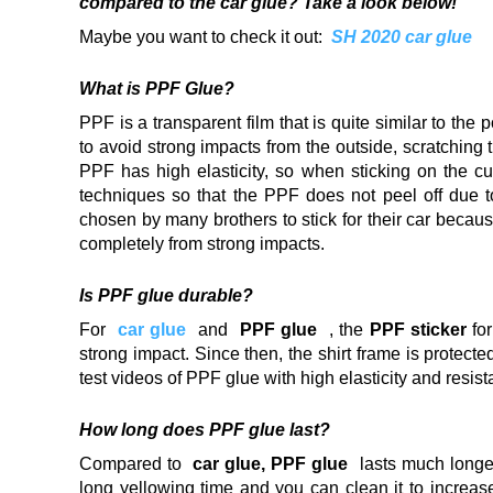
compared to the car glue?
Take a look below!
Maybe you want to check it out:
SH 2020 car glue
What is PPF Glue?
PPF is a transparent film that is quite similar to the 
to avoid strong impacts from the outside, scratching 
PPF has high elasticity, so when sticking on the cu
techniques so that the PPF does not peel off due to
chosen by many brothers to stick for their car becau
completely from strong impacts.
Is PPF glue durable?
For
car glue
and
PPF glue
, the
PPF sticker
for
strong impact.
Since then, the shirt frame is protec
test videos of PPF glue with high elasticity and resis
How long does PPF glue last?
Compared to
car glue, PPF glue
lasts much longer
long yellowing time and you can clean it to increase