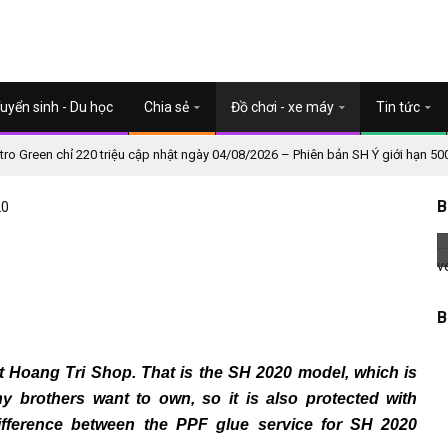
uyển sinh - Du học
Chia sẻ
Đồ chơi - xe máy
Tin tức
o Green chỉ 220 triệu cập nhật ngày 04/08/2026 – Phiên bản SH Ý giới hạn 50
B
20
B
at Hoang Tri Shop.
That is the SH 2020 model, which is
 brothers want to own, so it is also protected with
ifference between the PPF glue service for SH 2020