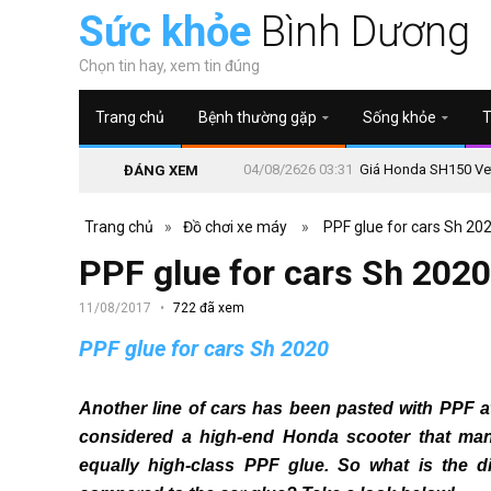
Sức khỏe
Bình Dương
Chọn tin hay, xem tin đúng
Trang chủ
Bệnh thường gặp
Sống khỏe
T
04/08/2626 03:31
Giá Honda SH150 Vetr
ĐÁNG XEM
Trang chủ
»
Đồ chơi xe máy
»
PPF glue for cars Sh 20
PPF glue for cars Sh 2020
11/08/2017
722 đã xem
PPF glue for cars Sh 2020
Another line of cars has been pasted with PPF 
considered a high-end Honda scooter that many
equally high-class PPF glue.
So what is the d