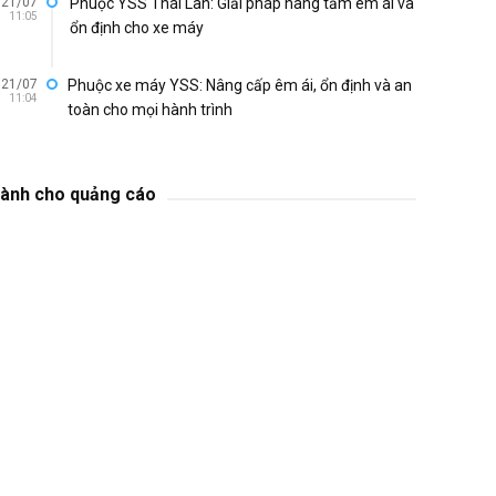
21/07
Phuộc YSS Thái Lan: Giải pháp nâng tầm êm ái và
11:05
ổn định cho xe máy
21/07
Phuộc xe máy YSS: Nâng cấp êm ái, ổn định và an
11:04
toàn cho mọi hành trình
ành cho quảng cáo