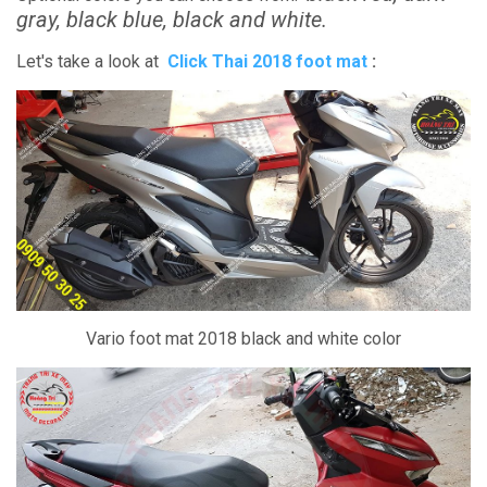
gray, black blue, black and white.
Let's take a look at
Click Thai 2018 foot mat
:
Vario foot mat 2018 black and white color