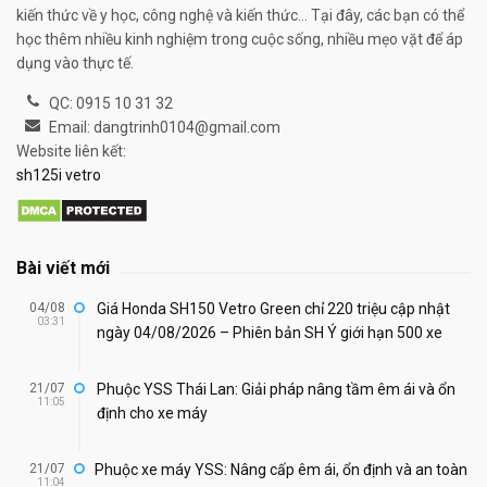
kiến thức về y học, công nghệ và kiến thức... Tại đây, các bạn có thể
học thêm nhiều kinh nghiệm trong cuộc sống, nhiều mẹo vặt để áp
dụng vào thực tế.
QC: 0915 10 31 32
Email: dangtrinh0104@gmail.com
Website liên kết:
sh125i vetro
Bài viết mới
04/08
Giá Honda SH150 Vetro Green chỉ 220 triệu cập nhật
03:31
ngày 04/08/2026 – Phiên bản SH Ý giới hạn 500 xe
21/07
Phuộc YSS Thái Lan: Giải pháp nâng tầm êm ái và ổn
11:05
định cho xe máy
21/07
Phuộc xe máy YSS: Nâng cấp êm ái, ổn định và an toàn
11:04