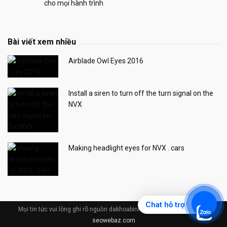
cho mọi hành trình
Bài viết xem nhiều
Airblade Owl Eyes 2016
Install a siren to turn off the turn signal on the
NVX
Making headlight eyes for NVX . cars
Chat hỗ trợ
Mọi tin tức vui lòng ghi rõ nguồn dakhoabinhduong.com © Design by
seowebaz.com