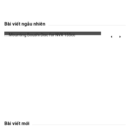
Mounting Boushi Disc for NVX 155cc
Bài viết ngẫu nhiên
820 đã xem
Bài viết mới