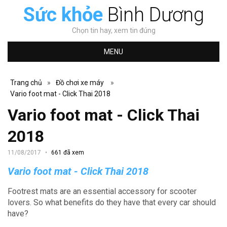
Sức khỏe
Bình Dương
Chọn tin hay, xem tin đúng
MENU
Trang chủ
»
Đồ chơi xe máy
»
Vario foot mat - Click Thai 2018
Vario foot mat - Click Thai
2018
11/08/2017
661 đã xem
Vario foot mat - Click Thai 2018
Footrest mats are an essential accessory for scooter
lovers.
So what benefits do they have that every car should
have?