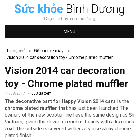
Sức khỏe
Bình Dương
Chọn tin hay, xem tin đúng
MENU
Trang chủ
»
Đồ chơi xe máy
»
Vision 2014 car decoration toy - Chrome plated muffler
Vision 2014 car decoration
toy - Chrome plated muffler
11/08/2017
633 đã xem
The decorative part for Happy Vision 2014 cars
is the
chrome plated muffler that
has just been launched. The
owners of the new scooter line have the same design as Sh
Vietnam, giving the driver a luxurious beauty with a luxurious
coat. The outside is covered with a very nice shiny chrome
plated finish.