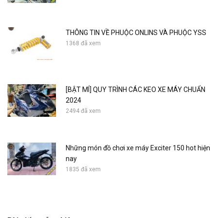
THÔNG TIN VỀ PHUỘC ONLINS VÀ PHUỘC YSS
1368 đã xem
[BẬT MÍ] QUY TRÌNH CÁC KEO XE MÁY CHUẨN
2024
2494 đã xem
Những món đồ chơi xe máy Exciter 150 hot hiện
nay
1835 đã xem
Rear bumper type sh 300i fitted with
standard Sh 2020 - Zhipat