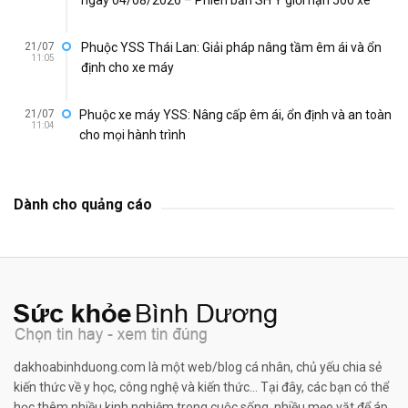
21/07
Phuộc YSS Thái Lan: Giải pháp nâng tầm êm ái và ổn
11:05
định cho xe máy
21/07
Phuộc xe máy YSS: Nâng cấp êm ái, ổn định và an toàn
11:04
cho mọi hành trình
Dành cho quảng cáo
dakhoabinhduong.com là một web/blog cá nhân, chủ yếu chia sẻ
kiến thức về y học, công nghệ và kiến thức... Tại đây, các bạn có thể
học thêm nhiều kinh nghiệm trong cuộc sống, nhiều mẹo vặt để áp