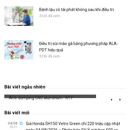
Bệnh lậu có tái phát không sau khi điều trị
2526 đã xem
Điều trị sùi mào gà bằng phương pháp ALA-
PDT hiệu quả
3296 đã xem
Anti-dumping CNC aluminum - K17
Bài viết ngẫu nhiên
654 đã xem
Bài viết mới
04/08
Giá Honda SH150 Vetro Green chỉ 220 triệu cập nhật
03:31
ngày 04/08/2026 – Phiên bản SH Ý giới hạn 500 xe