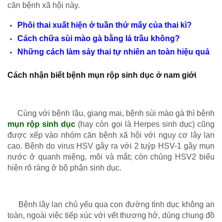
căn bệnh xã hội này.
Phôi thai xuất hiện ở tuần thứ mấy của thai kì?
Cách chữa sùi mào gà bằng lá trầu không?
Những cách làm sảy thai tự nhiên an toàn hiệu quả
Cách nhận biết bệnh mụn rộp sinh dục ở nam giới
Cùng với bệnh lậu, giang mai, bệnh sùi mào gà thì bệnh
mụn rộp sinh dục
(hay còn gọi là Herpes sinh dục) cũng
được xếp vào nhóm căn bệnh xã hội với nguy cơ lây lan
cao. Bệnh do virus HSV gây ra với 2 tuýp HSV-1 gây mụn
nước ở quanh miệng, môi và mắt; còn chủng HSV2 biểu
hiện rõ ràng ở bộ phận sinh dục.
Bệnh lây lan chủ yếu qua con đường tình dục không an
toàn, ngoài việc tiếp xúc với vết thương hở, dùng chung đồ