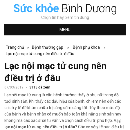
Sức khỏe
Bình Dương
Chọn tin hay, xem tin đúng
MENU
Trang chủ
»
Bệnh thường gặp
»
Bệnh phụ khoa
»
Lạc nội mạc tử cung nên điều trị ở đâu
Lạc nội mạc tử cung nên
điều trị ở đâu
07/03/2019
3113 đã xem
Lạc nội mạc tử cung là căn bệnh thường thấy ở phụ nữ trong độ
tuổi sinh sản. Khi thấy các dấu hiệu của bệnh, chị em nên đến các
cơ sở y tế để khám chữa trị càng sớm càng tốt. Tùy theo mức độ
của bệnh và bệnh nhân có muốn bảo toàn khả năng sinh sản hay
không mà các bác sĩ sẽ tư vấn và chọn cách điều trị phù hợp. Vậy,
lạc nội mạc tử cung nên điều trị ở đâu
? Các cơ sở y tế nào điều trị