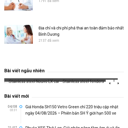
1791 đã xem
Địa chỉ và chi phí phá thai an toàn đảm bảo nhất
Bình Dương
2137 đã xem
Stainless steel Nouvo LX car - Stainless
steel fenders
Bài viết ngẫu nhiên
669 đã xem
Bài viết mới
04/08
Giá Honda SH150 Vetro Green chỉ 220 triệu cập nhật
03:31
ngày 04/08/2026 – Phiên bản SH Ý giới hạn 500 xe
21/07
Phuộc YSS Thái Lan: Giải pháp nâng tầm êm ái và ổn