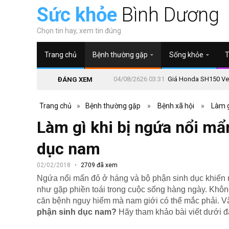
Sức khỏe
Bình Dương
Chọn tin hay, xem tin đúng
Trang chủ
Bệnh thường gặp
Sống khỏe
T
04/08/2626 03:31
Giá Honda SH150 Vetr
ĐÁNG XEM
Trang chủ
»
Bệnh thường gặp
»
Bệnh xã hội
»
Làm g
Làm gì khi bị ngứa nổi mẩ
dục nam
02/02/2018
2709 đã xem
Ngứa nổi mẩn đỏ ở háng và bộ phận sinh dục khiến 
như gặp phiền toái trong cuộc sống hàng ngày. Không
căn bệnh nguy hiểm mà nam giới có thể mắc phải. 
phận sinh dục nam?
Hãy tham khảo bài viết dưới đâ