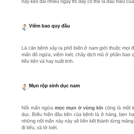
này kéo dài nhiều ngày thì đây có thể là dấu hiệu củ
Viêm bao quy đầu
Là căn bệnh xảy ra phổ biến ở nam giới thuộc mọi độ
mẩn đỏ ngứa, viêm loét, chảy dịch mủ ở phần bao q
tiểu tiện và hay xuất tinh.
Mụn rộp sinh dục nam
Nổi mẩn ngứa
mọc mụn ở vùng kín
cũng là một 
dục. Biểu hiện đầu tiên của bệnh là ở háng, bẹn ha
những nốt mẩn này này sẽ liên kết thành từng mảng, 
đi tiểu, và lở loét.