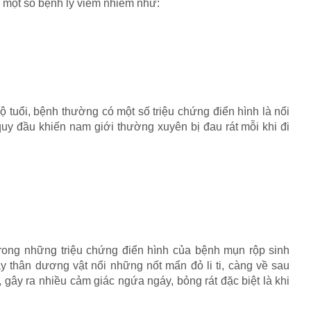
a một số bệnh lý viêm nhiễm như:
 tuổi, bệnh thường có một số triệu chứng điển hình là nổi
uy đầu khiến nam giới thường xuyên bị đau rát mỗi khi đi
trong những triệu chứng điển hình của bệnh mụn rộp sinh
y thân dương vật nổi những nốt mẩn đỏ li ti, càng về sau
gây ra nhiều cảm giác ngứa ngáy, bỏng rát đặc biệt là khi