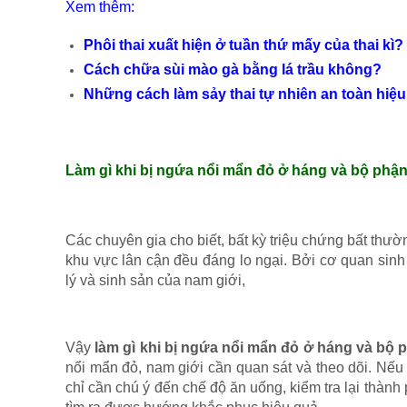
Xem thêm:
Phôi thai xuất hiện ở tuần thứ mấy của thai kì?
Cách chữa sùi mào gà bằng lá trầu không?
Những cách làm sảy thai tự nhiên an toàn hiệ
Làm gì khi bị ngứa nổi mẩn đỏ ở háng và bộ phậ
Các chuyên gia cho biết, bất kỳ triệu chứng bất thư
khu vực lân cận đều đáng lo ngại. Bởi cơ quan sinh
lý và sinh sản của nam giới,
Vậy
làm gì khi bị ngứa nổi mẩn đỏ ở háng và bộ
nổi mẩn đỏ, nam giới cần quan sát và theo dõi. Nếu t
chỉ cần chú ý đến chế độ ăn uống, kiểm tra lại thàn