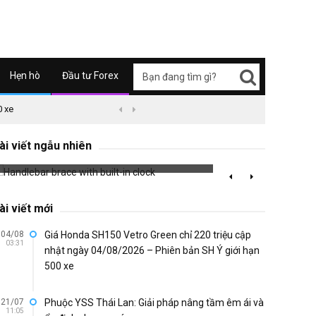
Hẹn hò
Đầu tư Forex
0 xe
09/04/2626 03:51
Honda Super Cub C125 ABS


Handlebar brace with built-in clock
Ex Ri
ài viết ngẫu nhiên
696 đã xem
770 đã 
ài viết mới
04/08
Giá Honda SH150 Vetro Green chỉ 220 triệu cập
03:31
nhật ngày 04/08/2026 – Phiên bản SH Ý giới hạn
500 xe
21/07
Phuộc YSS Thái Lan: Giải pháp nâng tầm êm ái và
11:05