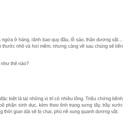
à ngứa ở háng, rãnh bao quy đầu, lỗ sáo, thân dương vật…
ch thước nhỏ và hơi mềm, nhưng càng về sau chúng sẽ liên
t
như thế nào?
c biệt là tại những vị trí có nhiều lông. Triệu chứng bệnh
 phận sinh dục, kèm theo tình trạng sưng tấy, trầy xước
ng thời gian dài sẽ bị chai, phù nề xung quanh dương vật.