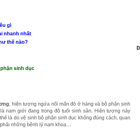
ều gì
ai nhanh nhất
như thế nào?
D
 phận sinh dục
ương
, hiện tượng ngứa nổi mẩn đỏ ở háng và bộ phận sinh
 là nam giới đang trong độ tuổi sinh sản. Hiện tượng này
thể là do vệ sinh bộ phận sinh dục không đúng cách, quan
c phải những bệnh lý nam khoa…