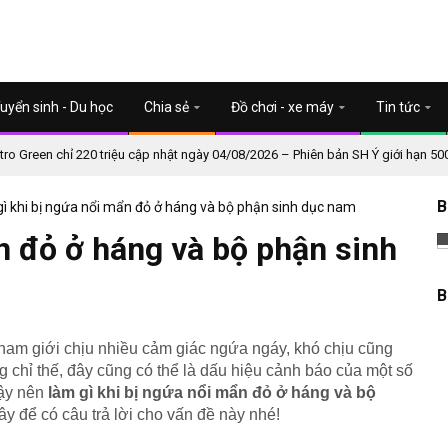
uyển sinh - Du học
Chia sẻ
Đồ chơi - xe máy
Tin tức
o Green chỉ 220 triệu cập nhật ngày 04/08/2026 – Phiên bản SH Ý giới hạn 50
B
ì khi bị ngứa nổi mẩn đỏ ở háng và bộ phận sinh dục nam
n đỏ ở háng và bộ phận sinh
B
nam giới chịu nhiều cảm giác ngứa ngáy, khó chịu cũng
 chỉ thế, đây cũng có thể là dấu hiệu cảnh báo của một số
Vậy nên
làm gì khi bị ngứa nổi mẩn đỏ ở háng và bộ
y để có câu trả lời cho vấn đề này nhé!