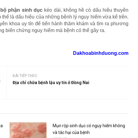
 bộ phận sinh dục
kéo dài, không hề có dấu hiệu thuyên
ó thể là dấu hiệu của những bệnh lý nguy hiểm vừa kể trên.
yên khoa uy tín để tiến hành thăm khám và tìm ra phương
ững biến chứng nguy hiểm mà bệnh có thể gây ra.
Dakhoabinhduong.com
C
BÀI TIẾP THEO
ĩ
Địa chỉ chữa bệnh lậu uy tín ở Đồng Nai
n
ra
Mụn rộp sinh dục có nguy hiểm không
và tác hại của bệnh